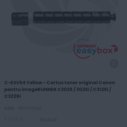
C-EXV54 Yellow - Cartus toner original Canon
pentru imageRUNNER C3025 / 3025i / C3125i /
C3226i
COD:
1397C002AA
Recenzii
0
100
% of