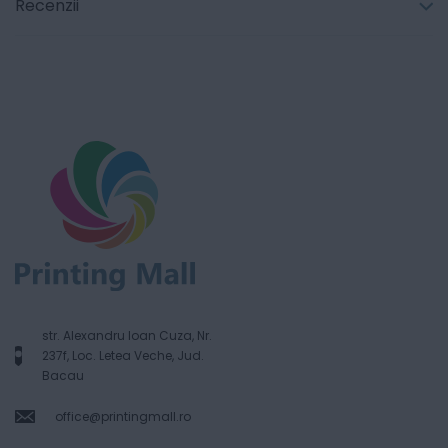
Recenzii
str. Alexandru Ioan Cuza, Nr.
237f, Loc. Letea Veche, Jud.
Bacau
office@printingmall.ro