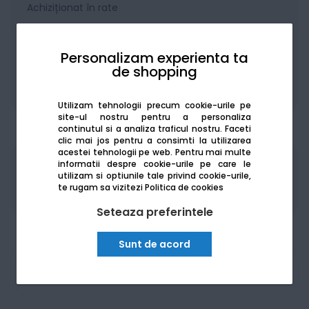
Achiziționat în rate
Personalizam experienta ta
de shopping
De la:
154.14
Lei / lună
Vezi detalii
Utilizam tehnologii precum cookie-urile pe
site-ul nostru pentru a personaliza
continutul si a analiza traficul nostru. Faceti
clic mai jos pentru a consimti la utilizarea
acestei tehnologii pe web.
Pentru mai multe
informatii despre cookie-urile pe care le
Produsele sunt disponibile pe platforma de
utilizam si optiunile tale privind cookie-urile,
achizitii publice
SEAP/SICAP
te rugam sa vizitezi
Politica de cookies
Seteaza preferintele
Sunt de acord
Am nevoie de ajutor