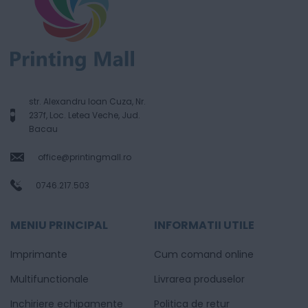
str. Alexandru Ioan Cuza, Nr.
237f, Loc. Letea Veche, Jud.
Bacau
office@printingmall.ro
0746.217.503
MENIU PRINCIPAL
INFORMATII UTILE
Imprimante
Cum comand online
Multifunctionale
Livrarea produselor
Inchiriere echipamente
Politica de retur