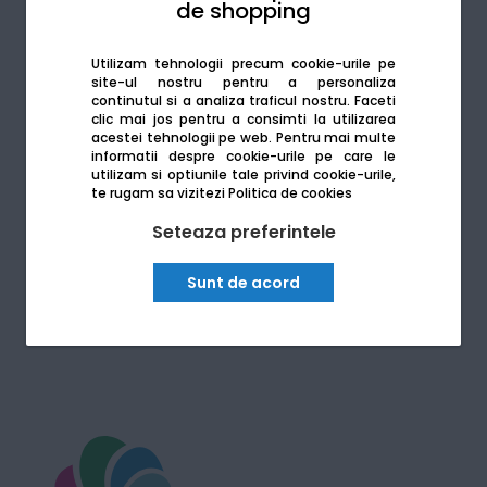
de shopping
Konica Minolta A3
Utilizam tehnologii precum cookie-urile pe
site-ul nostru pentru a personaliza
continutul si a analiza traficul nostru. Faceti
clic mai jos pentru a consimti la utilizarea
Xerox A3
acestei tehnologii pe web.
Pentru mai multe
informatii despre cookie-urile pe care le
utilizam si optiunile tale privind cookie-urile,
te rugam sa vizitezi
Politica de cookies
Seteaza preferintele
Sunt de acord
*Regulament campanie disponibil pe site. Cadoul se ofera
in limita stocului disponibil pentru produsele selectate.