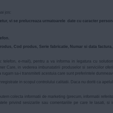
ai jos:
retur, vi se prelucreaza urmatoarele date cu caracter person
efon.
dus, Cod produs, Serie fabricatie, Numar si data factura, dat
elefon, e-mail), pentru a va informa in legatura cu solutiona
 Care, in vederea imbunatatirii produselor si serviciilor oferite
 rugam sa-i transmiteti acestuia care sunt preferintele dumneav
registrate in scopul controlului calitatii. Daca nu doriti ca apelu
tem colecta informatii de marketing (precum, informatii referitoa
ele privind sesizarile sau comentariile pe care le lasati, si i