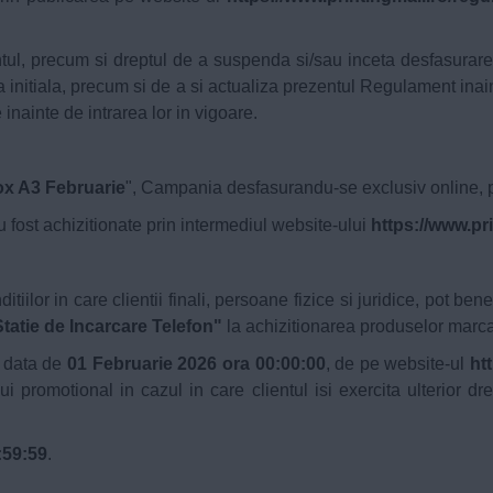
ntul, precum si dreptul de a suspenda si/sau inceta desfasurar
a initiala, precum si de a si actualiza prezentul Regulament inain
 inainte de intrarea lor in vigoare.
ox A3 Februarie
", Campania desfasurandu-se exclusiv online, p
 fost achizitionate prin intermediul website-ului
https://www.pr
itiilor in care clientii finali, persoane fizice si juridice, pot 
tatie de Incarcare Telefon"
la achizitionarea produselor marc
u data de
01 Februarie 2026 ora 00:00:00
, de pe website-ul
ht
 promotional in cazul in care clientul isi exercita ulterior drept
:59:59
.