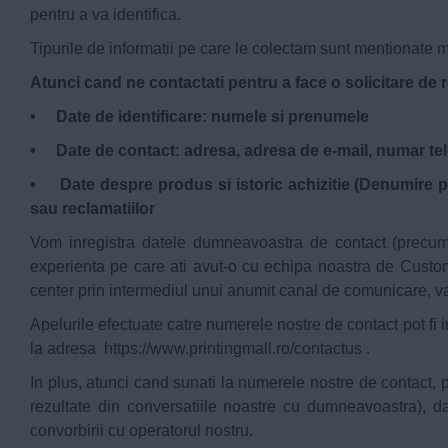
pentru a va identifica.
Tipurile de informatii pe care le colectam sunt mentionate m
Atunci cand ne contactati pentru a face o solicitare de 
• Date de identificare: numele si prenumele
• Date de contact: adresa, adresa de e-mail, numar tel
• Date despre produs si istoric achizitie (Denumire pro
sau reclamatiilor
Vom inregistra datele dumneavoastra de contact (precum: t
experienta pe care ati avut-o cu echipa noastra de Customer
center prin intermediul unui anumit canal de comunicare, va
Apelurile efectuate catre numerele nostre de contact pot fi in
la adresa
https://www.printingmall.ro/contactus
.
In plus, atunci cand sunati la numerele nostre de contact, pu
rezultate din conversatiile noastre cu dumneavoastra), dat
convorbirii cu operatorul nostru.