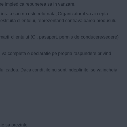
care impiedica repunerea sa in vanzare.
teriorata sau nu este returnata, Organizatorul va accepta
estituita clientului, reprezentand contravaloarea produsului
imarii clientului (CI, pasaport, permis de conducere/sedere)
a va completa o declaratie pe propria raspundere privind
celui cadou. Daca conditiile nu sunt indeplinite, se va incheia
ie sa prezinte: