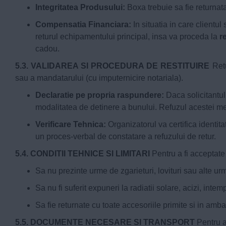
Integritatea Produsului:
Boxa trebuie sa fie returnat
Compensatia Financiara:
In situatia in care clientul
returul echipamentului principal, insa va proceda la
r
cadou.
5.3. VALIDAREA SI PROCEDURA DE RESTITUIRE
Retu
sau a mandatarului (cu imputernicire notariala).
Declaratie pe propria raspundere:
Daca solicitantul
modalitatea de detinere a bunului. Refuzul acestei men
Verificare Tehnica:
Organizatorul va certifica identita
un proces-verbal de constatare a refuzului de retur.
5.4. CONDITII TEHNICE SI LIMITARI
Pentru a fi acceptate 
Sa nu prezinte urme de zgarieturi, lovituri sau alte ur
Sa nu fi suferit expuneri la radiatii solare, acizi, in
Sa fie returnate cu toate accesoriile primite si in ambal
5.5. DOCUMENTE NECESARE SI TRANSPORT
Pentru a