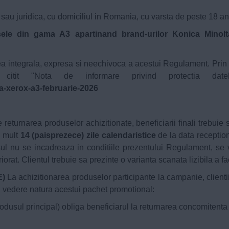
au juridica, cu domiciliul in Romania, cu varsta de peste 18 an
sele din gama A3 apartinand brand-urilor Konica Minolt
 integrala, expresa si neechivoca a acestui Regulament. Prin i
u citit "Nota de informare privind protectia date
a-xerox-a3-februarie-2026
eturnarea produselor achizitionate, beneficiarii finali trebuie s
l mult
14 (paisprezece) zile calendaristice
de la data receptiona
sul nu se incadreaza in conditiile prezentului Regulament, se v
riorat. Clientul trebuie sa prezinte o varianta scanata lizibila a 
E)
La achizitionarea produselor participante la campanie, clien
n vedere natura acestui pachet promotional:
dusul principal) obliga beneficiarul la returnarea concomitenta 