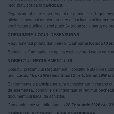
mod gratuit oricarui participant.
Organizatorul isi rezerva dreptul de a modifica Regulame
oficial, in aceeasi maniera in care a fost facuta si informare
vor fi facute publice cu cel putin 24 (douazecisipatru) de ore
2.DENUMIRE. LOCUL DESFASURARII
Regulamentul poarta denumirea "
Campanie Konica / Xer
Beneficiile Campaniei se aplica exclusiv produselor care au
3.OBIECTUL REGULAMENTULUI
Obiectul prezentului Regulament il constituie stabilirea cond
unui
cadou "Boxa Wireless Smart 2-in-1: Sunet 10W si S
Echipamentele participante sunt achizitionate incepand c
de asemenea, conditiile de integritate si regimul pachetului
documentului fiscal de achizitie.
Campania este valabila pana la
28 Februarie 2026 ora 23
4.DREPTUL SI CONDITIILE DE PARTICIPARE