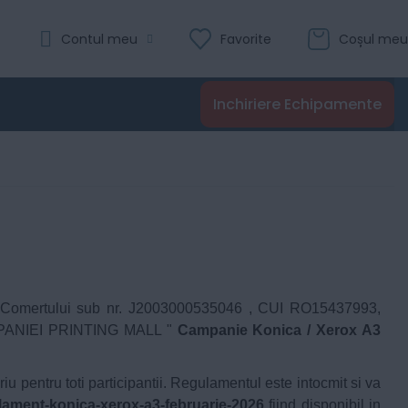
Contul meu
Favorite
Coșul meu
Inchiriere Echipamente
rului Comertului sub nr. J2003000535046 , CUI RO15437993,
AMPANIEI PRINTING MALL "
Campanie Konica / Xerox A3
oriu pentru toti participantii. Regulamentul este intocmit si va
ulament-konica-xerox-a3-februarie-2026
fiind disponibil in