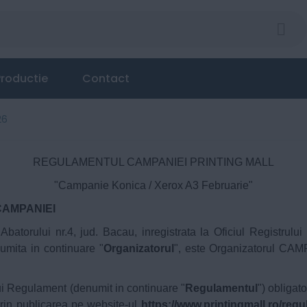
roductie
Contact
26
REGULAMENTUL CAMPANIEI PRINTING MALL
"Campanie Konica / Xerox A3 Februarie"
CAMPANIEI
. Abatorului nr.4, jud. Bacau, inregistrata la Oficiul Regist
umita in continuare "
Organizatorul
", este Organizatorul C
i Regulament (denumit in continuare "
Regulamentul
") obligat
 prin publicarea pe website-ul
https://www.printingmall.ro/reg