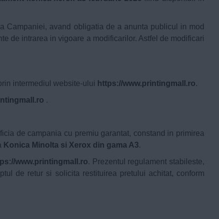
ea Campaniei, avand obligatia de a anunta publicul in mod
te de intrarea in vigoare a modificarilor. Astfel de modificari
rin intermediul website-ului
https://www.printingmall.ro
.
intingmall.ro
.
beneficia de campania cu premiu garantat, constand in primirea
a
Konica Minolta si Xerox din gama A3
.
tps://www.printingmall.ro
. Prezentul regulament stabileste,
ul de retur si solicita restituirea pretului achitat, conform