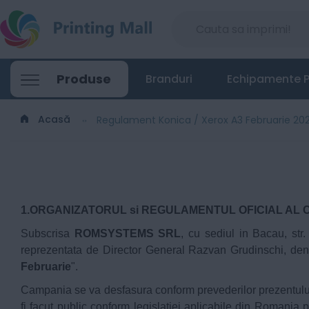
Produse
Branduri
Echipamente P
Acasă
Regulament Konica / Xerox A3 Februarie 20
1.ORGANIZATORUL si REGULAMENTUL OFICIAL AL 
Subscrisa
ROMSYSTEMS SRL
, cu sediul in Bacau, str
reprezentata de Director General Razvan Grudinschi, den
Februarie
".
Campania se va desfasura conform prevederilor prezentulu
fi facut public conform legislatiei aplicabile din Romania