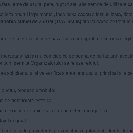
a fara urme de uzura, pete, rupturi sau alte semne de utilizare 
 solicita returul imprimantei, insa boxa cadou a fost utilizata, de
etinerea sumei de 250 lei (TVA inclus)
din valoarea ce trebuie r
rul se face exclusiv pe baza solicitarii aprobate, in urma legit
 (persoana fizica) nu coincide cu persoana de pe factura, acest
tiuni permite Organizatorului sa refuze returul.
tea solicitantului si va verifica starea produsului principal si a 
la retur, produsele trebuie:
me de deteriorare estetica.
temperii, socuri mecanice sau campuri electromagnetice.
ajul original.
 beneficia de prevederile prezentului Regulament, clientul trebu