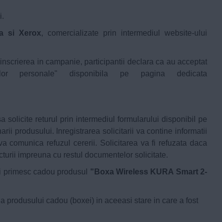
i.
a si Xerox
, comercializate prin intermediul website-ului
nscrierea in campanie, participantii declara ca au acceptat
lor personale" disponibila pe pagina dedicata
a solicite returul prin intermediul formularului disponibil pe
rii produsului. Inregistrarea solicitarii va contine informatii
a comunica refuzul cererii. Solicitarea va fi refuzata daca
facturii impreuna cu restul documentelor solicitate.
tii primesc cadou produsul
"Boxa Wireless KURA Smart 2-
a produsului cadou (boxei) in aceeasi stare in care a fost