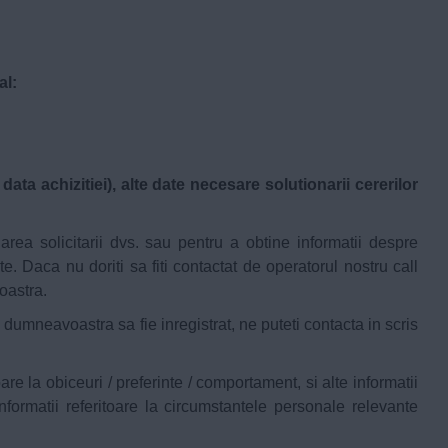
al:
a achizitiei), alte date necesare solutionarii cererilor
rea solicitarii dvs. sau pentru a obtine informatii despre
. Daca nu doriti sa fiti contactat de operatorul nostru call
oastra.
l dumneavoastra sa fie inregistrat, ne puteti contacta in scris
re la obiceuri / preferinte / comportament, si alte informatii
nformatii referitoare la circumstantele personale relevante