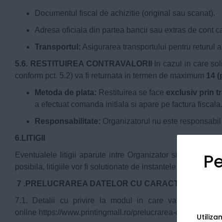
Documentul fiscal de achizitie (original sau scanat).
Adresa oficiala din partea bancii sau extras de cont c
Transportul:
Asigurarea transportului pentru returul a
5.6. RESTITUIREA CONTRAVALORII
In cazul in care so
conform pct. 5.2) va fi returnata in termen de maximum
14 (
Metoda de plata:
Restituirea se face
exclusiv prin t
a efectuat comanda initiala si apare pe factura fiscala
Responsabilitate:
Organizatorul nu este responsabil de
6.LITIGII
Pe
Eventualele litigii aparute intre Organizator si clientii 
posibila, litigiile vor fi solutionate de instantele judecator
7 .PRELUCRAREA DATELOR CU CARACTER PERSO
7.1. Detalii cu privire la modul in care va sunt prel
online
https://www.printingmall.ro/prelucrarea-datelor-cu-c
Utiliz