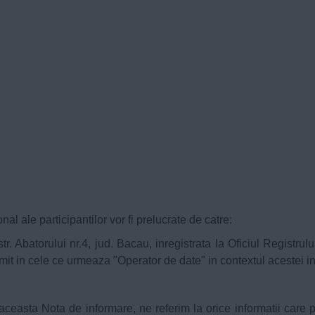
l ale participantilor vor fi prelucrate de catre:
 str. Abatorului nr.4, jud. Bacau, inregistrata la Oficiul Regi
t in cele ce urmeaza "Operator de date" in contextul acestei in
easta Nota de informare, ne referim la orice informatii care pot 