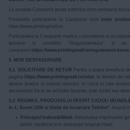
La aceasta Campanie poate participa orice persoana fizica s
Produsele participante la Campanie sunt
toate produ
https://www.printingmall.ro
.
Participarea la Campanie implica cunoasterea si acceptarea
termenii si conditiile "Regulamentului" si a
campaniei
https://www.printingmall.ro/regulament-konic
5. MOD DESFASURARE
5.1. SOLICITARE DE RETUR
Pentru a putea beneficia de r
pagina
https://www.printingmall.ro/retur
, in termen de ce
despre produs si motivul returului. In cazul in care produ
documentul fiscal de achizitie lipseste, este ilizibil sau dete
5.2. REGIMUL PRODUSULUI OFERIT CADOU (BUNDL
in-1: Sunet 10W si Statie de Incarcare Telefon"
. Avand i
Principiul Indivizibilitatii:
Returnarea imprimantei (pro
primit: neutilizat si in ambalajul original intact.