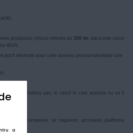
ctii).
oarea produsului (minus retentia de
250 lei
, daca este cazul
ului IBAN.
ele pot fi returnate doar catre aceeasi persoana/entitate care
e).
 de
lva pe cale amiabila sau, in cazul in care aceasta nu va fi
anagementului campaniei se regasesc accesand platforma
entru a