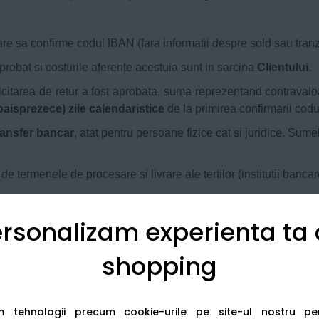
are sa confirme codul IBAN (fara informatii despre sold sau tranza
probat si costurile aferente acestuia sunt in sarcina
Clientului
.
licitarea de retur a fost aprobata, suma reprezentand contraval
paisprezece) zile calendaristice
de la primirea confirmarii cod
ransfer bancar
, atat pentru persoane fizice cat si juridice. Sum
.
 termenele de procesare si livrare ale tertilor (institutii bancar
rsonalizam experienta ta
produselor ce constituie obiectul prezentei Campanii se vor rezo
esti romane competente.
shopping
NAL
ucrate datele cu caracter personal in scopul asigurarii m
aracter-personal
am tehnologii precum cookie-urile pe site-ul nostru p