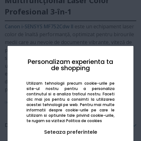
Multifuncțional Laser Color
Profesional 3-în-1
Canon i-SENSYS MF752Cdw II
este un echipament laser
color de înaltă performanță, optimizat pentru birourile
medii care au nevoie de documente vibrante, viteză de
procesare și securitate avansată. Versiunea II aduce
standarde noi de protecție a datelor și o experiență de
Personalizam experienta ta
utilizare simplificată prin integrarea nativă cu
de shopping
ecosistemele cloud. Cu o viteză de 33 ppm și scanare
duplex dintr-o singură trecere, MF752Cdw II este
Utilizam tehnologii precum cookie-urile pe
site-ul nostru pentru a personaliza
pilonul central al oricărui flux de lucru digitalizat.
continutul si a analiza traficul nostru. Faceti
clic mai jos pentru a consimti la utilizarea
Vezi mai mult
acestei tehnologii pe web.
Pentru mai multe
informatii despre cookie-urile pe care le
utilizam si optiunile tale privind cookie-urile,
te rugam sa vizitezi
Politica de cookies
Detalii tehnice
Seteaza preferintele