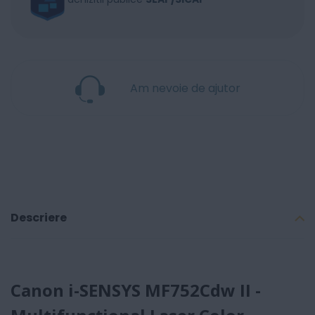
Am nevoie de ajutor
Descriere
Canon i-SENSYS MF752Cdw II -