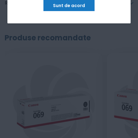
Recenzii
Sunt de acord
Produse recomandate