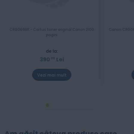
CRG069BK - Cartus toner original Canon 2100
Canon CRG069
pagini
de la:
390
Lei
00
Vezi mai mult
Stoc epuizat
Am găsit câteva produse care