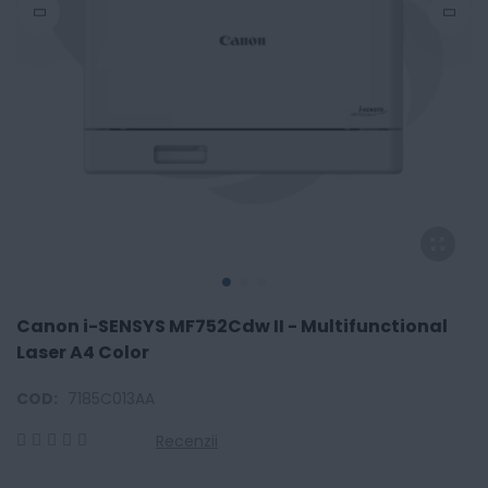
Canon i-SENSYS MF752Cdw II - Multifunctional
Laser A4 Color
COD:
7185C013AA
Recenzii
0
100
% of