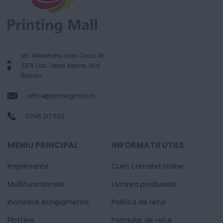
str. Alexandru Ioan Cuza, Nr.
237f, Loc. Letea Veche, Jud.
Bacau
office@printingmall.ro
0746.217.503
MENIU PRINCIPAL
INFORMATII UTILE
Imprimante
Cum comand online
Multifunctionale
Livrarea produselor
Inchiriere echipamente
Politica de retur
Plottere
Formular de retur