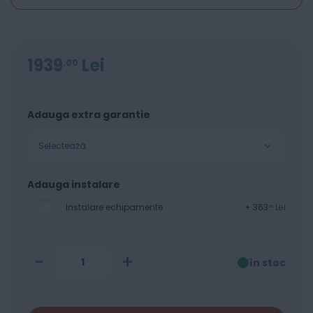
1939
Lei
00
Adauga extra garantie
Selectează
Adauga instalare
Instalare echipamente
+
363
Lei
00
-
+
în stoc