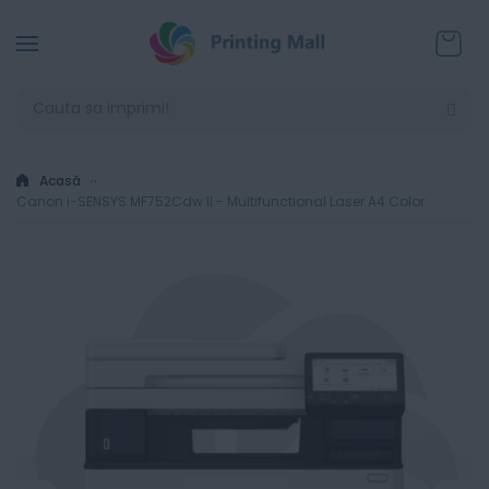
Coșul
Acasă
Canon i-SENSYS MF752Cdw II - Multifunctional Laser A4 Color