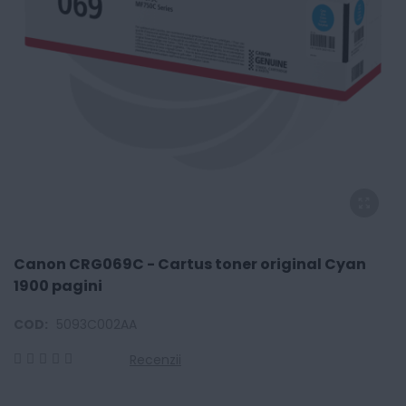
Canon CRG069C - Cartus toner original Cyan
1900 pagini
COD:
5093C002AA
Recenzii
0
100
% of