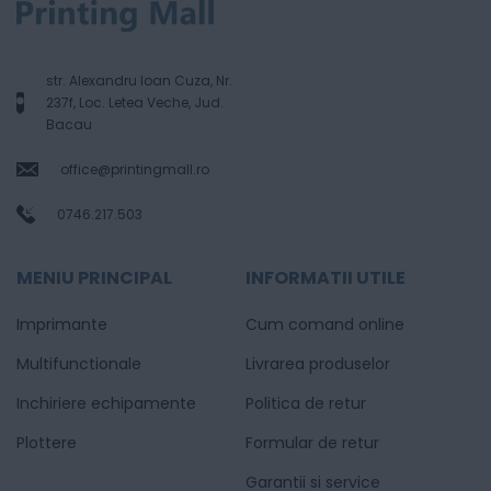
str. Alexandru Ioan Cuza, Nr.
237f, Loc. Letea Veche, Jud.
Bacau
office@printingmall.ro
0746.217.503
MENIU PRINCIPAL
INFORMATII UTILE
Imprimante
Cum comand online
Multifunctionale
Livrarea produselor
Inchiriere echipamente
Politica de retur
Plottere
Formular de retur
Garantii si service