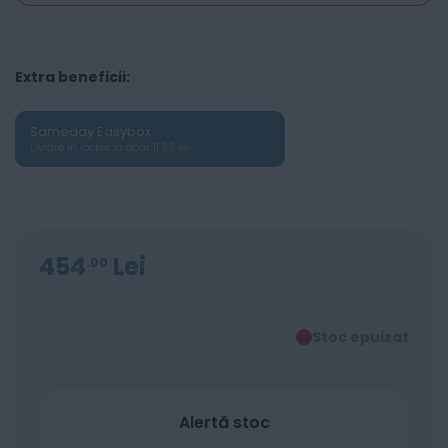
Extra beneficii:
Sameday Easybox
Livrare în locker la doar 11.99 lei
454
Lei
00
Stoc epuizat
Alertă stoc