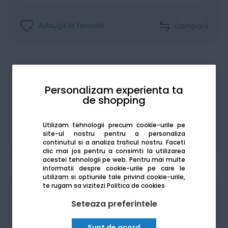
Adaugă la favorite
Compară
Achiziționat în rate
Personalizam experienta ta
de shopping
Utilizam tehnologii precum cookie-urile pe
site-ul nostru pentru a personaliza
De la:
193.19
Lei / lună
Vezi detalii
continutul si a analiza traficul nostru. Faceti
clic mai jos pentru a consimti la utilizarea
acestei tehnologii pe web.
Pentru mai multe
informatii despre cookie-urile pe care le
utilizam si optiunile tale privind cookie-urile,
te rugam sa vizitezi
Politica de cookies
Produsele sunt disponibile pe platforma de
Seteaza preferintele
achizitii publice
SEAP/SICAP
Sunt de acord