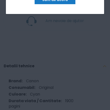
Am nevoie de ajutor
Detalii tehnice
Canon
Original
Cyan
1900
pagini