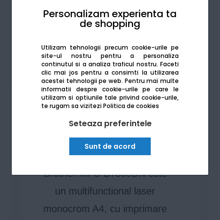
Personalizam experienta ta
de shopping
Utilizam tehnologii precum cookie-urile pe
site-ul nostru pentru a personaliza
continutul si a analiza traficul nostru. Faceti
clic mai jos pentru a consimti la utilizarea
acestei tehnologii pe web.
Pentru mai multe
informatii despre cookie-urile pe care le
utilizam si optiunile tale privind cookie-urile,
te rugam sa vizitezi
Politica de cookies
Brother MFC-B7800DN
Seteaza preferintele
Multifunctional laser
monocrom A4
Sunt de acord
Brother MFC-B7800DN este
un multifunctional laser
monocrom A4, cu imprimare