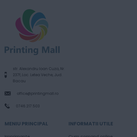
str. Alexandru Ioan Cuza, Nr.
237f, Loc. Letea Veche, Jud.
Bacau
office@printingmall.ro
0746.217.503
MENIU PRINCIPAL
INFORMATII UTILE
Imprimante
Cum comand online