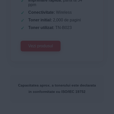
Imprimare rapida:
până la 34
ppm
Conectivitate:
Wireless
Toner initial:
2,000 de pagini
Toner utilizat:
TN-B023
Vezi produsul
Capacitatea aprox. a tonerului este declarata
in conformitate cu ISO/IEC 19752