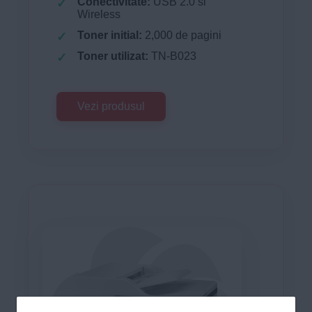
Conectivitate:
USB 2.0 si
Wireless
Toner initial:
2,000 de pagini
Toner utilizat:
TN-B023
Vezi produsul