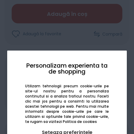
Adaugă în coș
Adaugă la favorite
Compară
Personalizam experienta ta
Achiziționat în rate
de shopping
Utilizam tehnologii precum cookie-urile pe
site-ul nostru pentru a personaliza
continutul si a analiza traficul nostru. Faceti
De la:
127.52
Lei / lună
clic mai jos pentru a consimti la utilizarea
Vezi detalii
acestei tehnologii pe web.
Pentru mai multe
informatii despre cookie-urile pe care le
utilizam si optiunile tale privind cookie-urile,
te rugam sa vizitezi
Politica de cookies
Seteaza preferintele