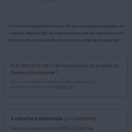
0
100
% of
Canon Romania este furnizor de top de camere digitale, de
camere digitale SLR, de imprimante cu jet de cerneala si de
imprimante profesionale pentru birou si tipografii digitale.
Ai in derulare sau vrei sa accesezi un proiect cu
Fonduri Europene
?
Intra in contact cu echipa noastra dedicata si te
ajutam cu urmatorii pasi.
Detalii aici
4 rate fara dobanda
prin
LeanPay
.
Pentru comenzi intre 250 si 2.000 lei.