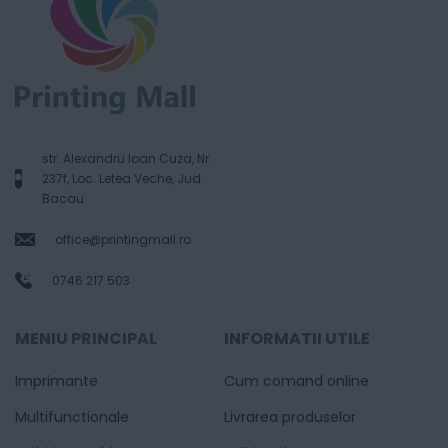
str. Alexandru Ioan Cuza, Nr.
237f, Loc. Letea Veche, Jud.
Bacau
office@printingmall.ro
0746.217.503
MENIU PRINCIPAL
INFORMATII UTILE
Imprimante
Cum comand online
Multifunctionale
Livrarea produselor