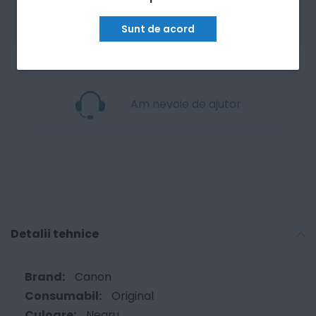
Produsele sunt disponibile pe platforma de
achizitii publice
SEAP/SICAP
Sunt de acord
Am nevoie de ajutor
Detalii tehnice
Canon
Original
Negru