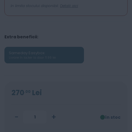
In limita stocului disponibil.
Detalii aici
Extra beneficii:
Sameday Easybox
Livrare în locker la doar 11.99 lei
270
Lei
00
-
+
în stoc