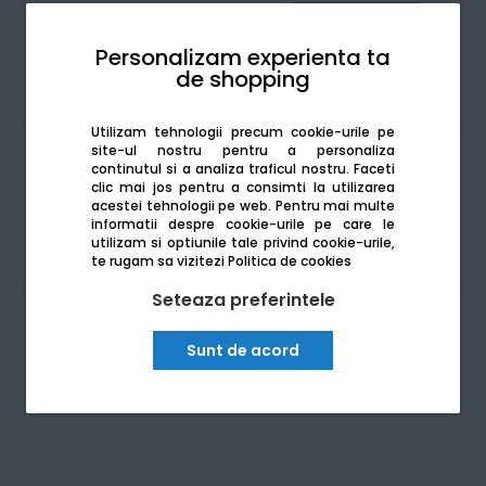
Personalizam experienta ta
de shopping
De la:
180.77
Lei / lună
Vezi detalii
Utilizam tehnologii precum cookie-urile pe
site-ul nostru pentru a personaliza
continutul si a analiza traficul nostru. Faceti
clic mai jos pentru a consimti la utilizarea
acestei tehnologii pe web.
Pentru mai multe
Produsele sunt disponibile pe platforma de
informatii despre cookie-urile pe care le
utilizam si optiunile tale privind cookie-urile,
achizitii publice
SEAP/SICAP
te rugam sa vizitezi
Politica de cookies
Seteaza preferintele
Sunt de acord
Am nevoie de ajutor