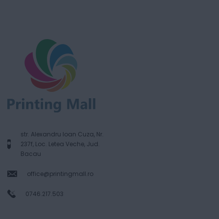
str. Alexandru Ioan Cuza, Nr.
237f, Loc. Letea Veche, Jud.
Bacau
office@printingmall.ro
0746.217.503