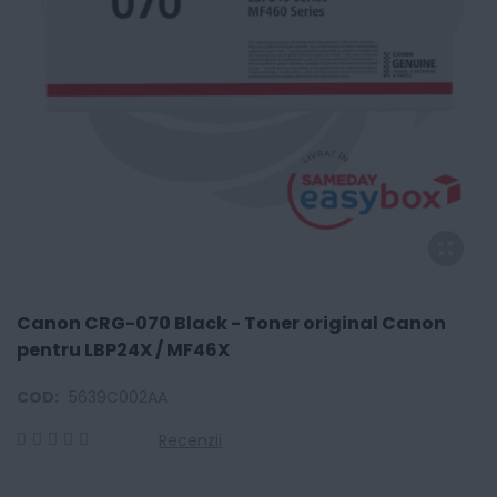
Canon CRG-070 Black - Toner original Canon
pentru LBP24X / MF46X
COD:
5639C002AA
Recenzii
0
100
% of