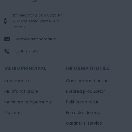
str. Alexandru Ioan Cuza, Nr.
237f, Loc. Letea Veche, Jud.
Bacau
office@printingmall.ro
0746.217.503
MENIU PRINCIPAL
INFORMATII UTILE
Imprimante
Cum comand online
Multifunctionale
Livrarea produselor
Inchiriere echipamente
Politica de retur
Plottere
Formular de retur
Garantii si service