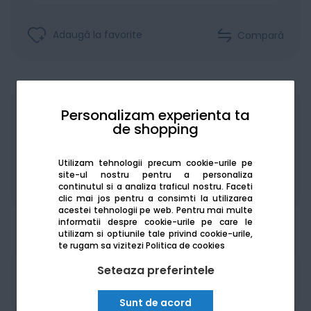
Adaugă la favorite
Compară
Achiziționat în rate
Personalizam experienta ta
de shopping
Utilizam tehnologii precum cookie-urile pe
site-ul nostru pentru a personaliza
continutul si a analiza traficul nostru. Faceti
De la:
180.77
Lei / lună
Vezi detalii
clic mai jos pentru a consimti la utilizarea
acestei tehnologii pe web.
Pentru mai multe
informatii despre cookie-urile pe care le
utilizam si optiunile tale privind cookie-urile,
te rugam sa vizitezi
Politica de cookies
Produsele sunt disponibile pe platforma de
Seteaza preferintele
achizitii publice
SEAP/SICAP
Sunt de acord