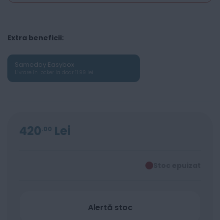
Extra beneficii:
Sameday Easybox
Livrare în locker la doar 11.99 lei
420
Lei
00
Stoc epuizat
Alertă stoc