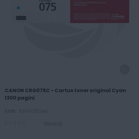
CANON CRG075C - Cartus toner original Cyan
1300 pagini
COD:
6364C002AA
Recenzii
0
100
% of