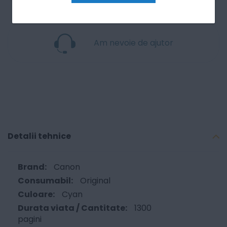
Am nevoie de ajutor
Detalii tehnice
Canon
Original
Cyan
1300
pagini