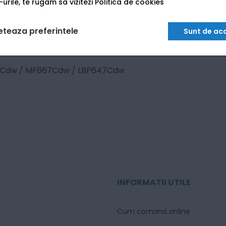
urile, te rugam sa vizitezi
Politica de cookies
eteaza preferintele
Sunt de ac
Cdw / MF667Cdw / LBP647Cdw
INFORMATII UTILE
Cum comand online