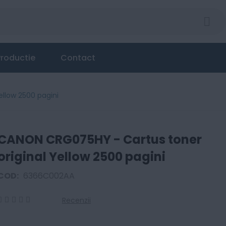
roductie
Contact
llow 2500 pagini
CANON CRG075HY - Cartus toner
original Yellow 2500 pagini
COD:
6366C002AA
Recenzii
0
100
% of