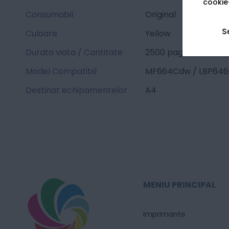
cookie-
Consumabil
Original
S
Culoare
Yellow
Durata viata / Cantitate
2500 pagini
Model Compatibil
MF664Cdw / LBP646
Destinat echipamentelor
A4
MENIU PRINCIPAL
Imprimante