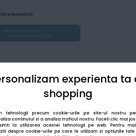
Extra beneficii:
Sameday Easybox
Livrare în locker la doar 11.99 lei
rsonalizam experienta ta
shopping
Detalii tehnice
Recenzii
am tehnologii precum cookie-urile pe site-ul nostru p
liza continutul si a analiza traficul nostru. Faceti clic mai jo
imti la utilizarea acestei tehnologii pe web.
Pentru mai
tii despre cookie-urile pe care le utilizam si optiunile tale