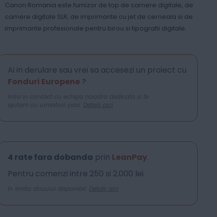
Canon Romania este furnizor de top de camere digitale, de
camere digitale SLR, de imprimante cu jet de cerneala si de
imprimante profesionale pentru birou si tipografii digitale.
Ai in derulare sau vrei sa accesezi un proiect cu
Fonduri Europene
?
Intra in contact cu echipa noastra dedicata si te
ajutam cu urmatorii pasi.
Detalii aici
4 rate fara dobanda
prin
LeanPay
.
Pentru comenzi intre 250 si 2.000 lei.
In limita stocului disponibil.
Detalii aici