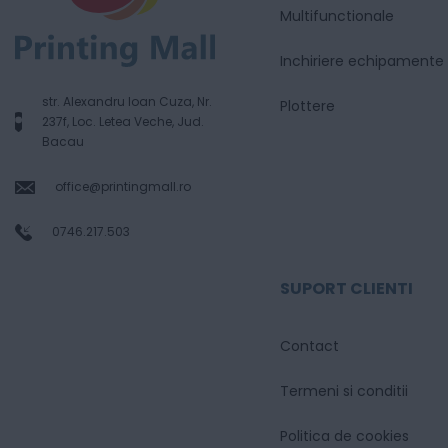
Multifunctionale
Inchiriere echipamente
str. Alexandru Ioan Cuza, Nr.
Plottere
237f, Loc. Letea Veche, Jud.
Bacau
office@printingmall.ro
0746.217.503
SUPORT CLIENTI
Contact
Termeni si conditii
Politica de cookies