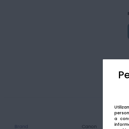
Pe
Utiliz
persona
a cons
informa
Brand
Canon