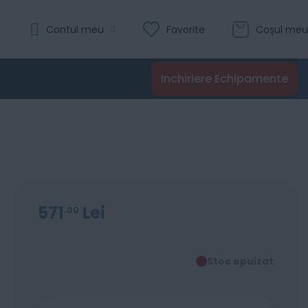
Contul meu
Favorite
Coșul meu
Inchiriere Echipamente
571
Lei
00
Stoc epuizat