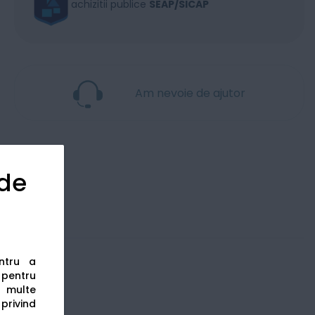
achizitii publice
SEAP/SICAP
Am nevoie de ajutor
 de
entru a
s pentru
 multe
 privind