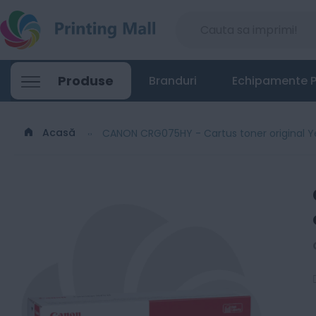
Produse
Branduri
Echipamente P
Acasă
CANON CRG075HY - Cartus toner original Ye