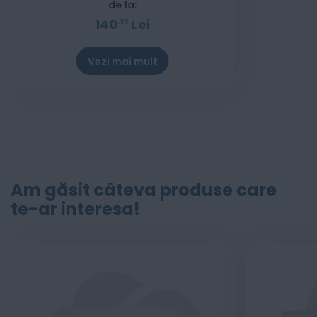
de la:
140
Lei
30
Vezi mai mult
Stoc epuizat
Am găsit câteva produse care
te-ar interesa!