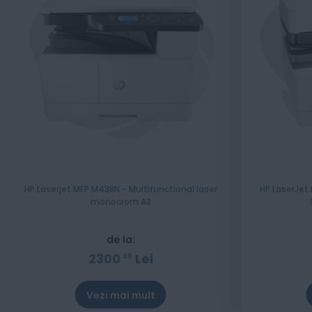
HP Laserjet MFP M438N - Multifunctional laser
HP LaserJet
monocrom A3
de la:
2300
Lei
00
Vezi mai mult