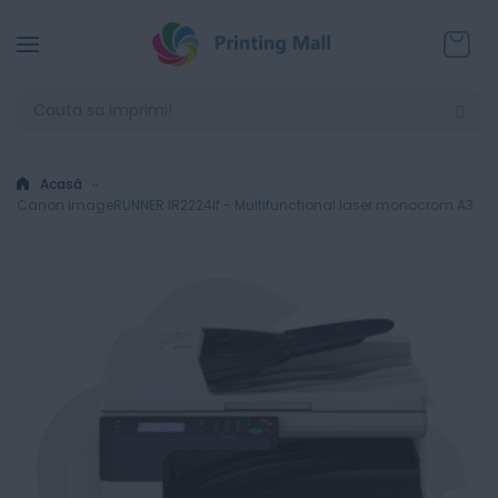
Coșul
Acasă
Canon imageRUNNER IR2224if - Multifunctional laser monocrom A3