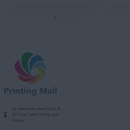
str. Alexandru Ioan Cuza, Nr.
237f, Loc. Letea Veche, Jud.
Bacau