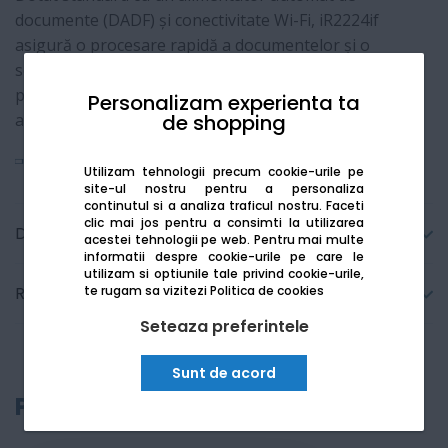
documente (DADF) și conectivitate Wi-Fi, iR2224if
asigură o procesare rapidă a documentelor și o
securitate sporită a datelor, fiind o soluție de încredere
pentru productivitatea zilnică la un cost de exploatare
Personalizam experienta ta
de shopping
avantajos.
Vezi mai mult
Utilizam tehnologii precum cookie-urile pe
site-ul nostru pentru a personaliza
continutul si a analiza traficul nostru. Faceti
clic mai jos pentru a consimti la utilizarea
Detalii tehnice
acestei tehnologii pe web.
Pentru mai multe
informatii despre cookie-urile pe care le
utilizam si optiunile tale privind cookie-urile,
te rugam sa vizitezi
Politica de cookies
Recenzii
Seteaza preferintele
Sunt de acord
Produse recomandate