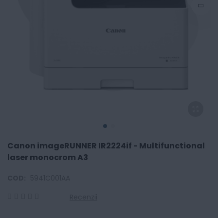
Canon imageRUNNER IR2224if - Multifunctional
laser monocrom A3
COD:
5941C001AA
Recenzii
0
100
% of