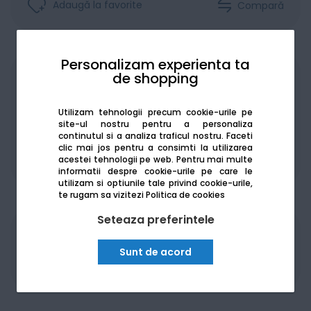
Adaugă la favorite
Compară
Personalizam experienta ta
de shopping
Achiziționat în rate
Utilizam tehnologii precum cookie-urile pe
site-ul nostru pentru a personaliza
continutul si a analiza traficul nostru. Faceti
clic mai jos pentru a consimti la utilizarea
De la:
147.04
Lei / lună
acestei tehnologii pe web.
Pentru mai multe
Vezi detalii
informatii despre cookie-urile pe care le
utilizam si optiunile tale privind cookie-urile,
te rugam sa vizitezi
Politica de cookies
Seteaza preferintele
Produsele sunt disponibile pe platforma de
Sunt de acord
achizitii publice
SEAP/SICAP