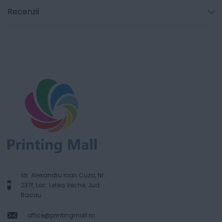
Recenzii
str. Alexandru Ioan Cuza, Nr.
237f, Loc. Letea Veche, Jud.
Bacau
office@printingmall.ro