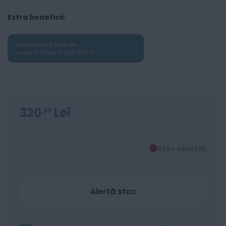
Extra beneficii:
Sameday Easybox
Livrare în locker la doar 11.99 lei
320
Lei
98
Stoc epuizat
Alertă stoc