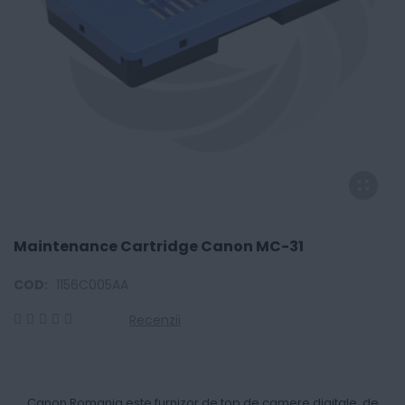
Maintenance Cartridge Canon MC-31
COD:
1156C005AA
Recenzii
0
100
% of
Canon Romania este furnizor de top de camere digitale, de