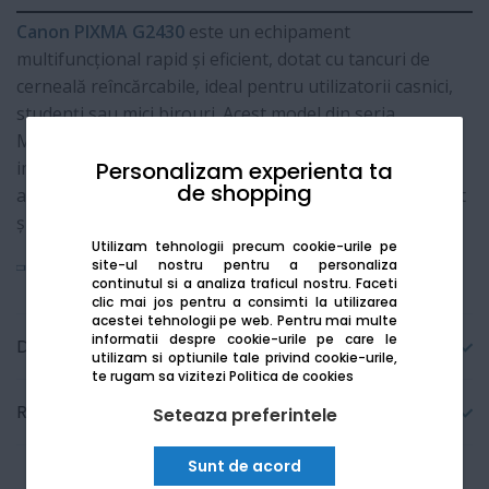
Canon PIXMA G2430
este un echipament
multifuncțional rapid și eficient, dotat cu tancuri de
cerneală reîncărcabile, ideal pentru utilizatorii casnici,
studenți sau mici birouri. Acest model din seria
MegaTank permite obținerea unor volume imense de
Personalizam experienta ta
imprimare la costuri extrem de reduse, oferind în
de shopping
același timp o calitate excepțională atât pentru text, cât
și pentru fotografii vibrante.
Utilizam tehnologii precum cookie-urile pe
site-ul nostru pentru a personaliza
Vezi mai mult
continutul si a analiza traficul nostru. Faceti
clic mai jos pentru a consimti la utilizarea
acestei tehnologii pe web.
Pentru mai multe
informatii despre cookie-urile pe care le
Detalii tehnice
utilizam si optiunile tale privind cookie-urile,
te rugam sa vizitezi
Politica de cookies
Recenzii
Seteaza preferintele
Sunt de acord