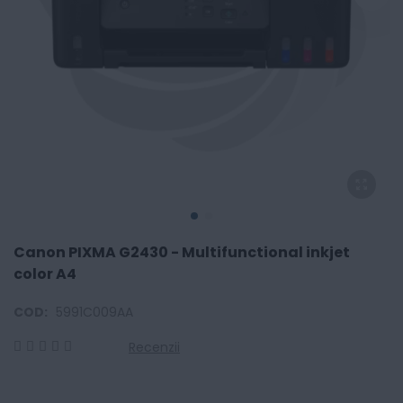
Canon PIXMA G2430 - Multifunctional inkjet
color A4
COD:
5991C009AA
Recenzii
0
100
% of