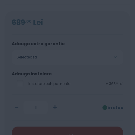
689
Lei
00
Adauga extra garantie
Selectează
Adauga instalare
Instalare echipamente
+
363
Lei
00
-
+
în stoc