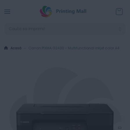
Coșul
Acasă
Canon PIXMA G2430 - Multifunctional inkjet color A4