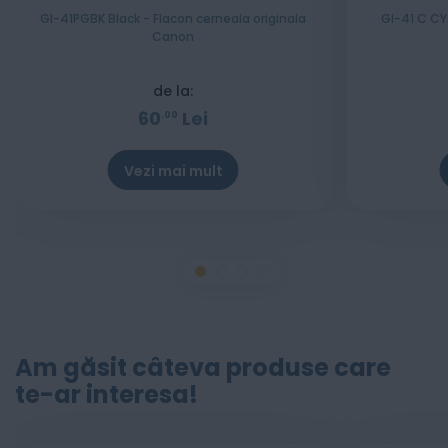
GI-41PGBK Black - Flacon cerneala originala
GI-41 C CY
Canon
de la:
60
Lei
00
Vezi mai mult
Am găsit câteva produse care
te-ar interesa!