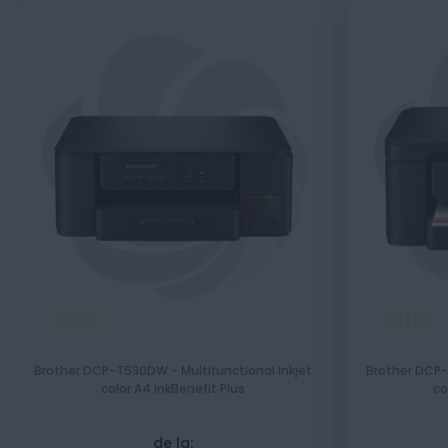
Evaluare:
Evaluare:
100%
100%
Brother DCP-T530DW - Multifunctional Inkjet
Brother DCP-
color A4 InkBenefit Plus
co
de la: