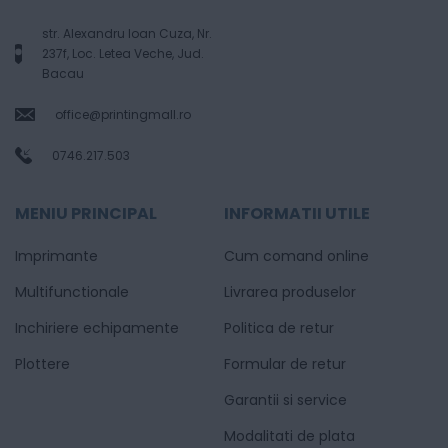
str. Alexandru Ioan Cuza, Nr.
237f, Loc. Letea Veche, Jud.
Bacau
office@printingmall.ro
0746.217.503
MENIU PRINCIPAL
INFORMATII UTILE
Imprimante
Cum comand online
Multifunctionale
Livrarea produselor
Inchiriere echipamente
Politica de retur
Plottere
Formular de retur
Garantii si service
Modalitati de plata