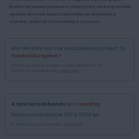
Brother furnizeaza produse si solutii printre care imprimante,
aparate all in one, faxuri, imprimante de etichetare si
scanere, alaturi de consumabile si accesorii.
Ai in derulare sau vrei sa accesezi un proiect cu
Fonduri Europene
?
Intra in contact cu echipa noastra dedicata si te
ajutam cu urmatorii pasi.
Detalii aici
4 rate fara dobanda
prin
LeanPay
.
Pentru comenzi intre 250 si 2.000 lei.
In limita stocului disponibil.
Detalii aici