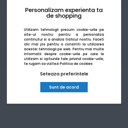
Personalizam experienta ta
Adaugă la favorite
Compară
de shopping
Utilizam tehnologii precum cookie-urile pe
site-ul nostru pentru a personaliza
continutul si a analiza traficul nostru. Faceti
clic mai jos pentru a consimti la utilizarea
acestei tehnologii pe web.
Pentru mai multe
Produsele sunt disponibile pe platforma de
informatii despre cookie-urile pe care le
achizitii publice
SEAP/SICAP
utilizam si optiunile tale privind cookie-urile,
te rugam sa vizitezi
Politica de cookies
Seteaza preferintele
Sunt de acord
Am nevoie de ajutor