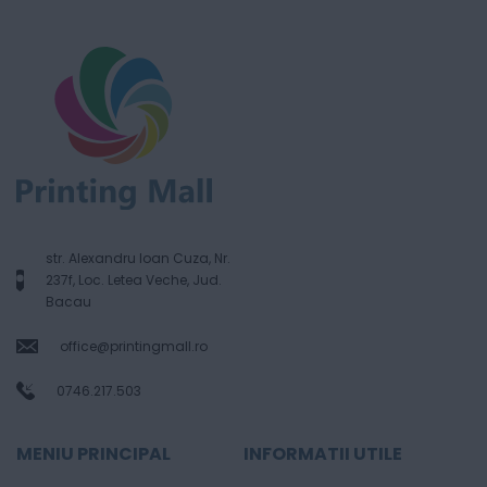
str. Alexandru Ioan Cuza, Nr.
237f, Loc. Letea Veche, Jud.
Bacau
office@printingmall.ro
0746.217.503
MENIU PRINCIPAL
INFORMATII UTILE