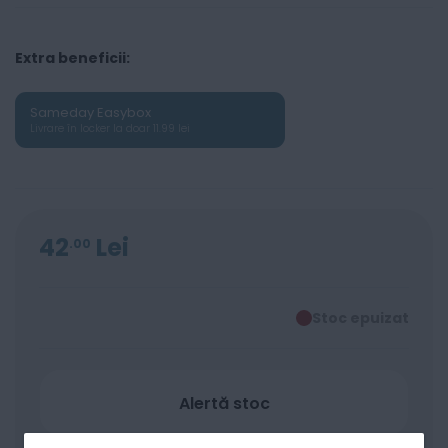
Extra beneficii:
Sameday Easybox
Livrare în locker la doar 11.99 lei
42
Lei
00
Stoc epuizat
Alertă stoc