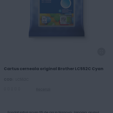
Cartus cerneala original Brother LC552C Cyan
COD:
LC552C
Recenzii
0
100
% of
Fondat initial acum 115 de ani in Nagoya, Japonia, grupul