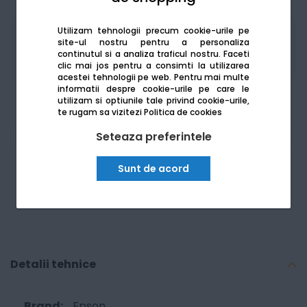
Utilizam tehnologii precum cookie-urile pe
Produsele sunt disponibile pe platforma de
site-ul nostru pentru a personaliza
achizitii publice
SEAP/SICAP
continutul si a analiza traficul nostru. Faceti
clic mai jos pentru a consimti la utilizarea
acestei tehnologii pe web.
Pentru mai multe
informatii despre cookie-urile pe care le
utilizam si optiunile tale privind cookie-urile,
te rugam sa vizitezi
Politica de cookies
Seteaza preferintele
Am nevoie de ajutor
Sunt de acord
Detalii tehnice
Epson