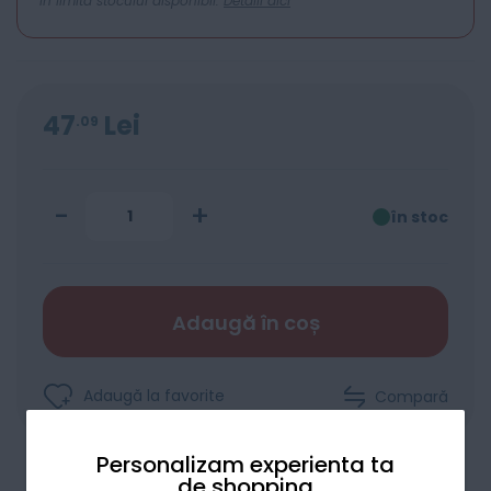
In limita stocului disponibil.
Detalii aici
47
Lei
09
-
+
în stoc
Adaugă în coș
Adaugă la favorite
Compară
Personalizam experienta ta
de shopping