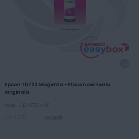
Epson T6733 Magenta - Flacon cerneala
originala
COD:
C13T67334A10
Recenzii
0
100
% of