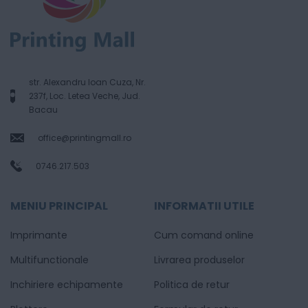
str. Alexandru Ioan Cuza, Nr.
237f, Loc. Letea Veche, Jud.
Bacau
office@printingmall.ro
0746.217.503
MENIU PRINCIPAL
INFORMATII UTILE
Imprimante
Cum comand online
Multifunctionale
Livrarea produselor
Inchiriere echipamente
Politica de retur