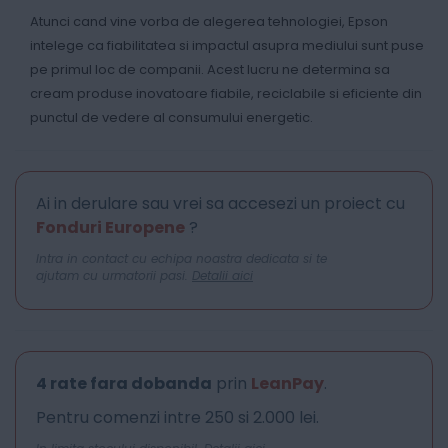
Atunci cand vine vorba de alegerea tehnologiei, Epson
intelege ca fiabilitatea si impactul asupra mediului sunt puse
pe primul loc de companii. Acest lucru ne determina sa
cream produse inovatoare fiabile, reciclabile si eficiente din
punctul de vedere al consumului energetic.
Ai in derulare sau vrei sa accesezi un proiect cu
Fonduri Europene
?
Intra in contact cu echipa noastra dedicata si te
ajutam cu urmatorii pasi.
Detalii aici
4 rate fara dobanda
prin
LeanPay
.
Pentru comenzi intre 250 si 2.000 lei.