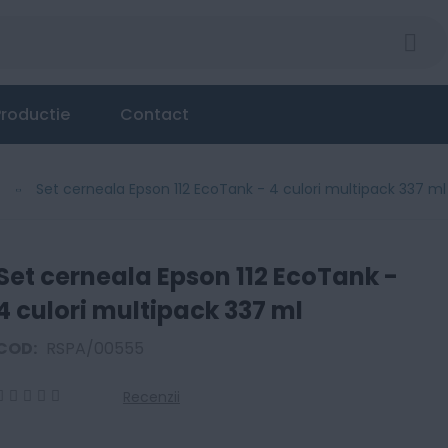
 multipack 337 ml
roductie
Contact
a
Set cerneala Epson 112 EcoTank - 4 culori multipack 337 ml
Set cerneala Epson 112 EcoTank -
4 culori multipack 337 ml
COD:
RSPA/00555
Recenzii
0
100
% of