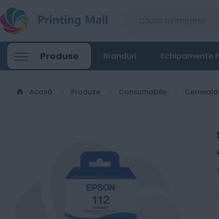
Set cerneala Epson 112 EcoTank - 4 culori
Produse
Branduri
Echipamente P
298
Lei
98
Acasă
Produse
Consumabile
Cerneal