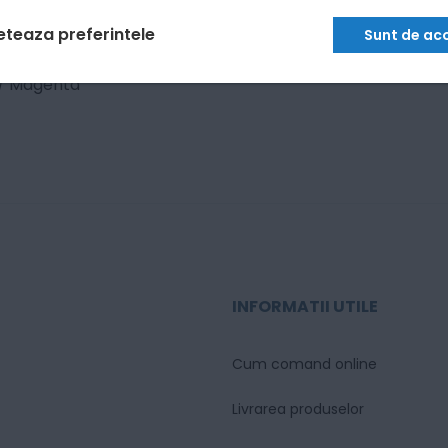
eteaza preferintele
Sunt de ac
 / Magenta
INFORMATII UTILE
Cum comand online
Livrarea produselor