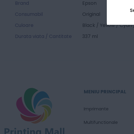
Brand
Epson
S
Consumabil
Original
Culoare
Black / Yellow / Cyan
Durata viata / Cantitate
337 ml
MENIU PRINCIPAL
Imprimante
Multifunctionale