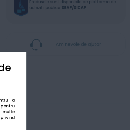
Produsele sunt disponibile pe platforma de
achizitii publice
SEAP/SICAP
Am nevoie de ajutor
 de
entru a
s pentru
 multe
 privind