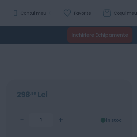
Evaluare:
Contul meu
Favorite
Coșul meu
0
100
% of
Recenzii
Inchiriere Echipamente
Adaugă în coș
298
Lei
98
-
+
în stoc