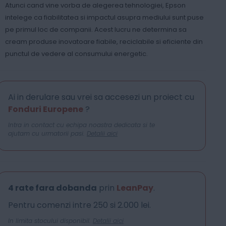
Atunci cand vine vorba de alegerea tehnologiei, Epson
intelege ca fiabilitatea si impactul asupra mediului sunt puse
pe primul loc de companii. Acest lucru ne determina sa
cream produse inovatoare fiabile, reciclabile si eficiente din
punctul de vedere al consumului energetic.
Ai in derulare sau vrei sa accesezi un proiect cu
Fonduri Europene
?
Intra in contact cu echipa noastra dedicata si te
ajutam cu urmatorii pasi.
Detalii aici
4 rate fara dobanda
prin
LeanPay
.
Pentru comenzi intre 250 si 2.000 lei.
In limita stocului disponibil.
Detalii aici