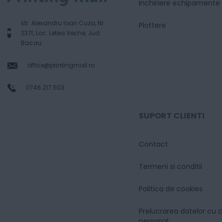
Inchiriere echipamente
str. Alexandru Ioan Cuza, Nr.
Plottere
237f, Loc. Letea Veche, Jud.
Bacau
office@printingmall.ro
0746.217.503
SUPORT CLIENTI
Contact
Termeni si conditii
Politica de cookies
Prelucrarea datelor cu 
personal