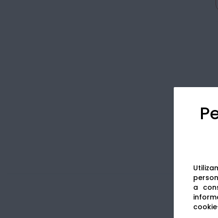
Pe
Utiliz
persona
a cons
informa
cookie-