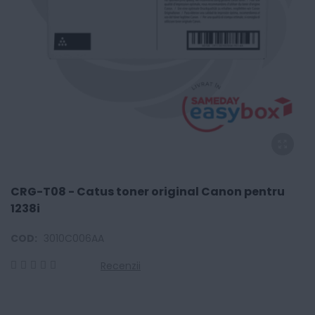
CRG-T08 - Catus toner original Canon pentru
1238i
COD:
3010C006AA
Recenzii
0
100
% of