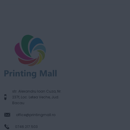
str. Alexandru Ioan Cuza, Nr.
237f, Loc. Letea Veche, Jud.
Bacau
office@printingmall.ro
0746.217.503