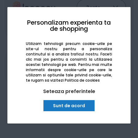
Personalizam experienta ta
De la:
194.97
Lei / lună
de shopping
Vezi detalii
Utilizam tehnologii precum cookie-urile pe
site-ul nostru pentru a personaliza
continutul si a analiza traficul nostru. Faceti
clic mai jos pentru a consimti la utilizarea
Produsele sunt disponibile pe platforma de
acestei tehnologii pe web.
Pentru mai multe
achizitii publice
SEAP/SICAP
informatii despre cookie-urile pe care le
utilizam si optiunile tale privind cookie-urile,
te rugam sa vizitezi
Politica de cookies
Seteaza preferintele
Sunt de acord
Am nevoie de ajutor