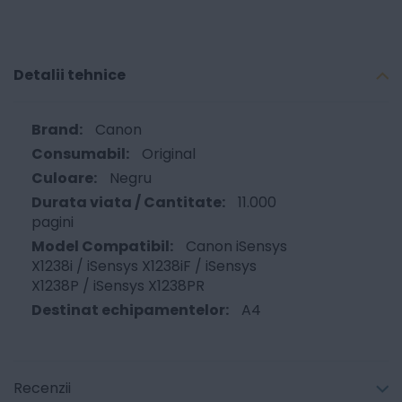
Detalii tehnice
Canon
Original
Negru
11.000
pagini
Canon iSensys
X1238i / iSensys X1238iF / iSensys
X1238P / iSensys X1238PR
A4
Recenzii