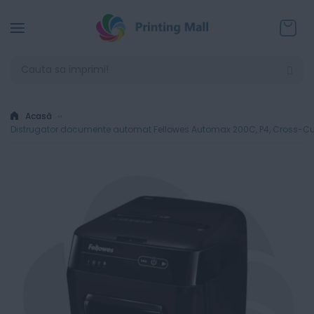
Coșul
Acasă
Distrugator documente automat Fellowes Automax 200C, P4, Cross-Cut, 