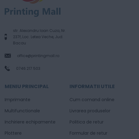
str. Alexandru Ioan Cuza, Nr.
237f, Loc. Letea Veche, Jud.
Bacau
office@printingmall.ro
0746.217.503
MENIU PRINCIPAL
INFORMATII UTILE
Imprimante
Cum comand online
Multifunctionale
Livrarea produselor
Inchiriere echipamente
Politica de retur
Plottere
Formular de retur