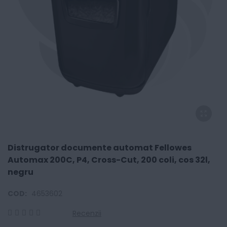
Distrugator documente automat Fellowes
Automax 200C, P4, Cross-Cut, 200 coli, cos 32l,
negru
COD:
4653602
Recenzii
0
100
% of