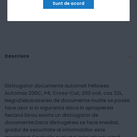
Sunt de acord
Descriere
Distrugator documente automat Fellowes
Automax 200C, P4, Cross-Cut, 200 coli, cos 32L,
NegruDebarasarea de documente inutile se poate
face usor si in siguranta daca in apropierea
fiecarui birou exista un distrugator de
documente.Daca distrugerea se face imediat,
gradul de securitate al informatiilor este