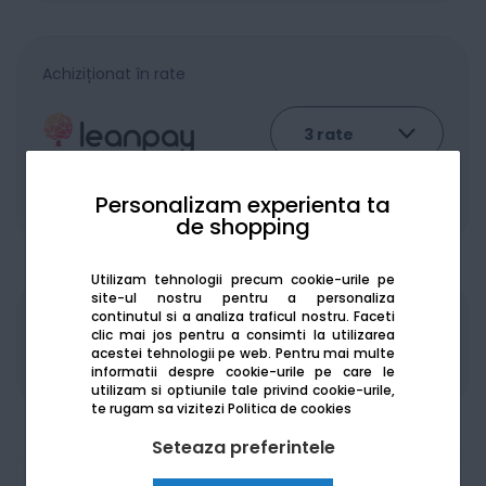
Achiziționat în rate
Personalizam experienta ta
De la:
825.70
Lei / lună
Vezi detalii
de shopping
Utilizam tehnologii precum cookie-urile pe
site-ul nostru pentru a personaliza
continutul si a analiza traficul nostru. Faceti
Produsele sunt disponibile pe platforma de
clic mai jos pentru a consimti la utilizarea
achizitii publice
SEAP/SICAP
acestei tehnologii pe web.
Pentru mai multe
informatii despre cookie-urile pe care le
utilizam si optiunile tale privind cookie-urile,
te rugam sa vizitezi
Politica de cookies
Seteaza preferintele
Am nevoie de ajutor