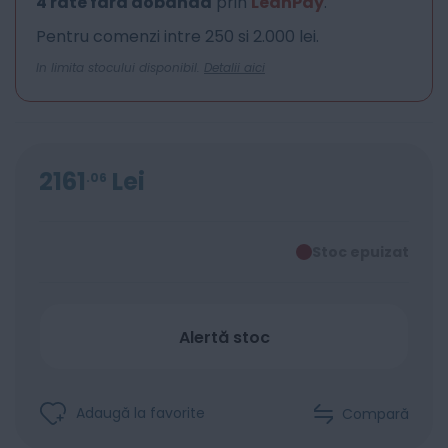
4 rate fara dobanda
prin
LeanPay
.
Pentru comenzi intre 250 si 2.000 lei.
In limita stocului disponibil.
Detalii aici
2161
Lei
06
Stoc epuizat
Alertă stoc
Adaugă la favorite
Compară