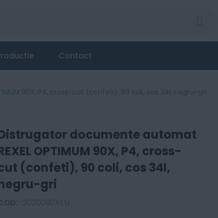
roductie
Contact
M 90X, P4, cross-cut (confeti), 90 coli, cos 34l, negru-gri
Distrugator documente automat
REXEL OPTIMUM 90X, P4, cross-
cut (confeti), 90 coli, cos 34l,
negru-gri
COD:
2020090XEU