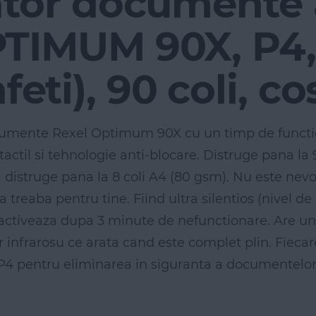
ator documente
TIMUM 90X, P4, 
feti), 90 coli, co
umente Rexel Optimum 90X cu un timp de functi
tactil si tehnologie anti-blocare. Distruge pana la
istruge pana la 8 coli A4 (80 gsm). Nu este nevoi
a treaba pentru tine. Fiind ultra silentios (nivel
ctiveaza dupa 3 minute de nefunctionare. Are un c
r infrarosu ce arata cand este complet plin. Fieca
P4 pentru eliminarea in siguranta a documentelor