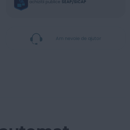
achizitii publice
SEAP/SICAP
Am nevoie de ajutor