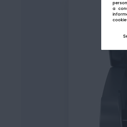
persona
a cons
informa
cookie-
S