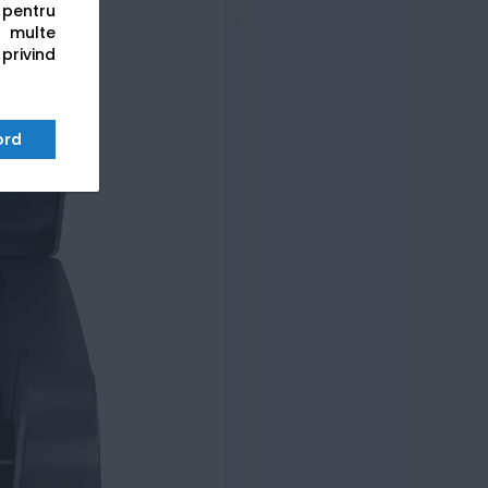
s pentru
 multe
 privind
ord