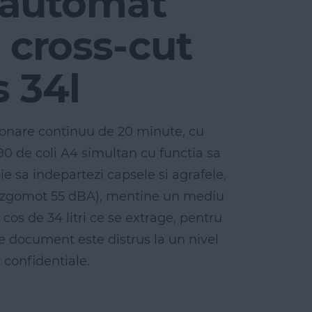
 automat
cross-cut
s 34l
onare continuu de 20 minute, cu
 90 de coli A4 simultan cu functia sa
e sa indepartezi capsele si agrafele,
 de zgomot 55 dBA), mentine un mediu
os de 34 litri ce se extrage, pentru
re document este distrus la un nivel
 confidentiale.