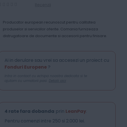
Recenzii
0
100
% of
Producator european recunoscut pentru calitatea
produselor si serviciilor oferite. Comania furnizeaza
distrugatoare de documente si accesorii pentru finisare.
Ai in derulare sau vrei sa accesezi un proiect cu
Fonduri Europene
?
Intra in contact cu echipa noastra dedicata si te
ajutam cu urmatorii pasi.
Detalii aici
4 rate fara dobanda
prin
LeanPay
.
Pentru comenzi intre 250 si 2.000 lei.