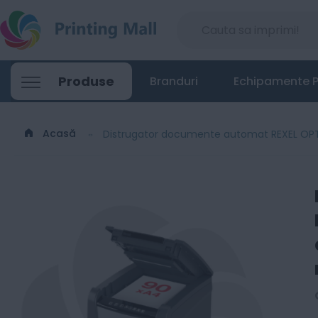
Produse
Branduri
Echipamente P
Acasă
Distrugator documente automat REXEL OPTIMU