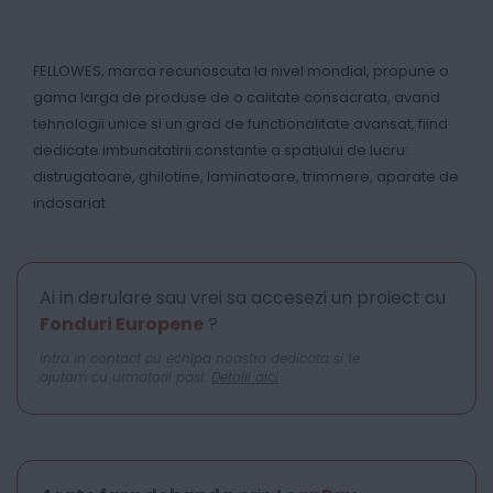
FELLOWES, marca recunoscuta la nivel mondial, propune o
gama larga de produse de o calitate consacrata, avand
tehnologii unice si un grad de functionalitate avansat, fiind
dedicate imbunatatirii constante a spatiului de lucru:
distrugatoare, ghilotine, laminatoare, trimmere, aparate de
indosariat.
Ai in derulare sau vrei sa accesezi un proiect cu
Fonduri Europene
?
Intra in contact cu echipa noastra dedicata si te
ajutam cu urmatorii pasi.
Detalii aici