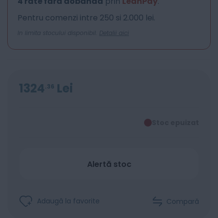
4 rate fara dobanda
prin
LeanPay
.
Pentru comenzi intre 250 si 2.000 lei.
In limita stocului disponibil.
Detalii aici
1324
Lei
36
Stoc epuizat
Alertă stoc
Adaugă la favorite
Compară