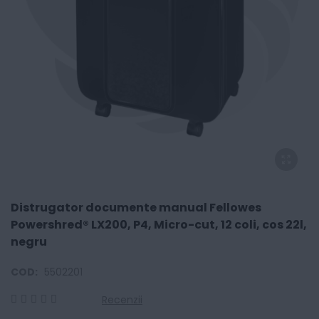
Distrugator documente manual Fellowes
Powershred® LX200, P4, Micro-cut, 12 coli, cos 22l,
negru
COD:
5502201
Recenzii
0
100
% of