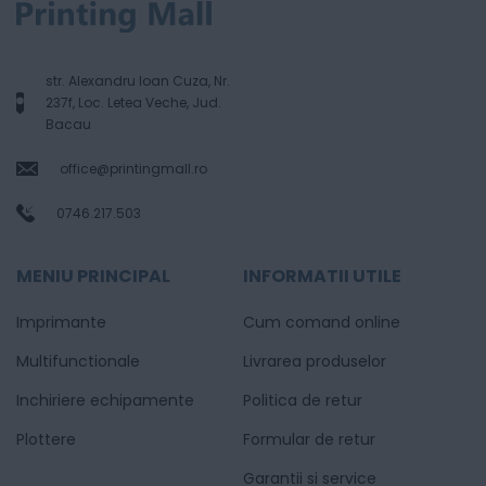
str. Alexandru Ioan Cuza, Nr.
237f, Loc. Letea Veche, Jud.
Bacau
office@printingmall.ro
0746.217.503
MENIU PRINCIPAL
INFORMATII UTILE
Imprimante
Cum comand online
Multifunctionale
Livrarea produselor
Inchiriere echipamente
Politica de retur
Plottere
Formular de retur
Garantii si service