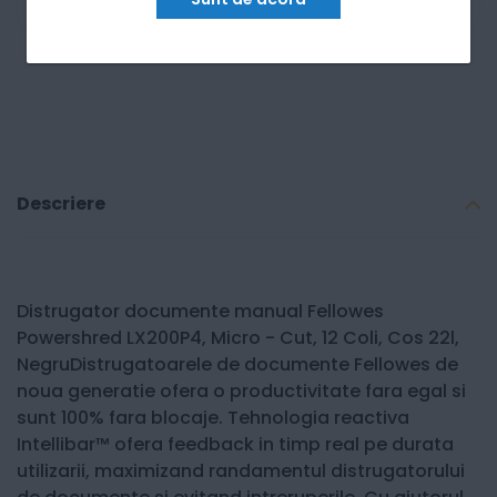
Descriere
Distrugator documente manual Fellowes
Powershred LX200P4, Micro - Cut, 12 Coli, Cos 22l,
NegruDistrugatoarele de documente Fellowes de
noua generatie ofera o productivitate fara egal si
sunt 100% fara blocaje. Tehnologia reactiva
Intellibar™ ofera feedback in timp real pe durata
utilizarii, maximizand randamentul distrugatorului