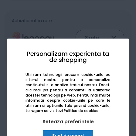
Achiziționat în rate
Personalizam experienta ta
De la:
502.04
Lei / lună
de shopping
Vezi detalii
Utilizam tehnologii precum cookie-urile pe
site-ul nostru pentru a personaliza
continutul si a analiza traficul nostru. Faceti
clic mai jos pentru a consimti la utilizarea
Produsele sunt disponibile pe platforma de
acestei tehnologii pe web.
Pentru mai multe
achizitii publice
SEAP/SICAP
informatii despre cookie-urile pe care le
utilizam si optiunile tale privind cookie-urile,
te rugam sa vizitezi
Politica de cookies
Seteaza preferintele
Am nevoie de ajutor
Sunt de acord