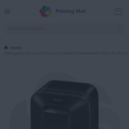
Coșul
Acasă
Distrugator documente manual Fellowes Powershred® LX200, P4, Micro-cut