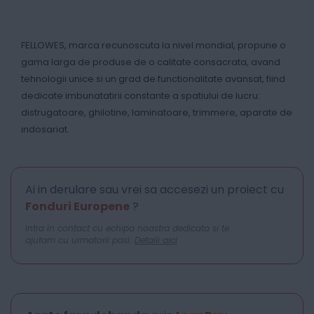
FELLOWES, marca recunoscuta la nivel mondial, propune o
gama larga de produse de o calitate consacrata, avand
tehnologii unice si un grad de functionalitate avansat, fiind
dedicate imbunatatirii constante a spatiului de lucru:
distrugatoare, ghilotine, laminatoare, trimmere, aparate de
indosariat.
Ai in derulare sau vrei sa accesezi un proiect cu
Fonduri Europene
?
Intra in contact cu echipa noastra dedicata si te
ajutam cu urmatorii pasi.
Detalii aici