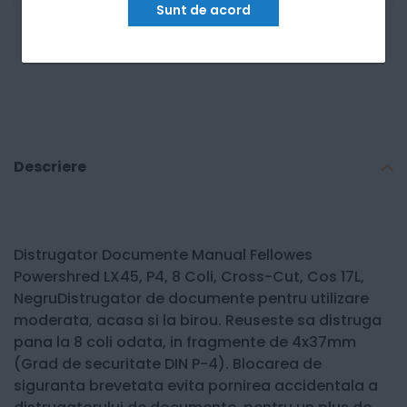
Sunt de acord
Descriere
Distrugator Documente Manual Fellowes
Powershred LX45, P4, 8 Coli, Cross-Cut, Cos 17L,
NegruDistrugator de documente pentru utilizare
moderata, acasa si la birou. Reuseste sa distruga
pana la 8 coli odata, in fragmente de 4x37mm
(Grad de securitate DIN P-4). Blocarea de
siguranta brevetata evita pornirea accidentala a