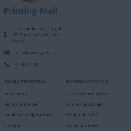
str. Alexandru Ioan Cuza, Nr.
237f, Loc. Letea Veche, Jud.
Bacau
office@printingmall.ro
0746.217.503
MENIU PRINCIPAL
INFORMATII UTILE
Imprimante
Cum comand online
Multifunctionale
Livrarea produselor
Inchiriere echipamente
Politica de retur
Plottere
Formular de retur