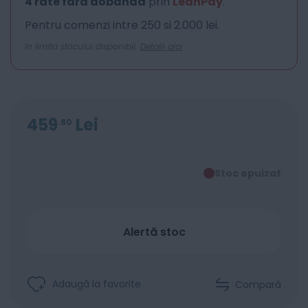
4 rate fara dobanda
prin
LeanPay
.
Pentru comenzi intre 250 si 2.000 lei.
In limita stocului disponibil.
Detalii aici
459
Lei
80
Stoc epuizat
Alertă stoc
Adaugă la favorite
Compară