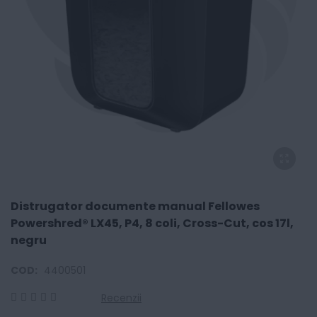
Distrugator documente manual Fellowes
Powershred® LX45, P4, 8 coli, Cross-Cut, cos 17l,
negru
COD:
4400501
Recenzii
0
100
% of