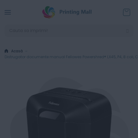
Coșul
Acasă
Distrugator documente manual Fellowes Powershred® LX45, P4, 8 coli, Cr