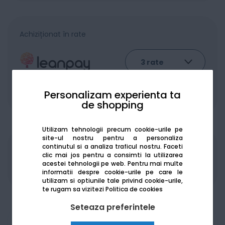
Achiziționat în rate
Personalizam experienta ta
De la:
194.97
Lei / lună
Vezi detalii
de shopping
Utilizam tehnologii precum cookie-urile pe
site-ul nostru pentru a personaliza
continutul si a analiza traficul nostru. Faceti
Produsele sunt disponibile pe platforma de
clic mai jos pentru a consimti la utilizarea
achizitii publice
SEAP/SICAP
acestei tehnologii pe web.
Pentru mai multe
informatii despre cookie-urile pe care le
utilizam si optiunile tale privind cookie-urile,
te rugam sa vizitezi
Politica de cookies
Seteaza preferintele
Am nevoie de ajutor