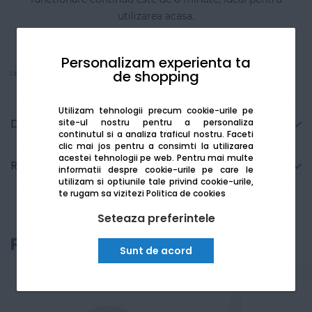
utilizarea acasa.
Personalizam experienta ta
Vezi mai mult
de shopping
Utilizam tehnologii precum cookie-urile pe
Detalii tehnice
site-ul nostru pentru a personaliza
continutul si a analiza traficul nostru. Faceti
clic mai jos pentru a consimti la utilizarea
acestei tehnologii pe web.
Pentru mai multe
Recenzii
informatii despre cookie-urile pe care le
utilizam si optiunile tale privind cookie-urile,
te rugam sa vizitezi
Politica de cookies
Seteaza preferintele
Produse recomandate
Sunt de acord