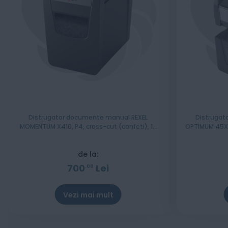
Distrugator documente manual REXEL
Distrugat
MOMENTUM X410, P4, cross-cut (confeti), 10
OPTIMUM 45X, 
coli, cos 23l, negru
de la:
700
Lei
00
Vezi mai mult