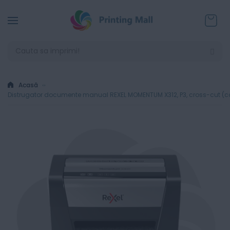
Coșul
Acasă
Distrugator documente manual REXEL MOMENTUM X312, P3, cross-cut (confe