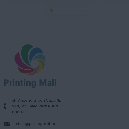
str. Alexandru Ioan Cuza, Nr.
237f, Loc. Letea Veche, Jud.
Bacau
office@printingmall.ro