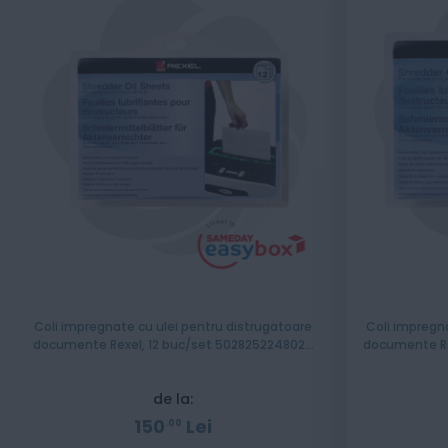
Coli impregnate cu ulei pentru distrugatoare
Coli impregn
documente Rexel, 12 buc/set 5028252248020
documente Re
48116000
de la:
150
Lei
00