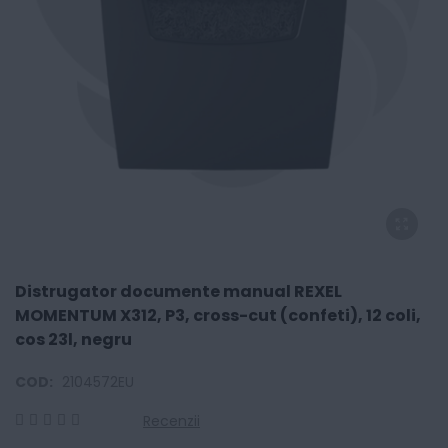
Distrugator documente manual REXEL
MOMENTUM X312, P3, cross-cut (confeti), 12 coli,
cos 23l, negru
COD:
2104572EU
Recenzii
0
100
% of