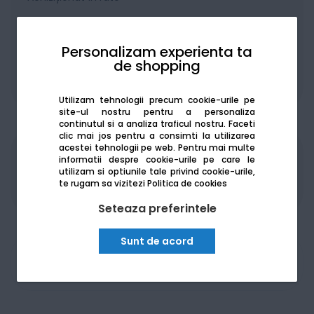
Personalizam experienta ta
de shopping
De la:
439.92
Lei / lună
Vezi detalii
Utilizam tehnologii precum cookie-urile pe
site-ul nostru pentru a personaliza
continutul si a analiza traficul nostru. Faceti
clic mai jos pentru a consimti la utilizarea
acestei tehnologii pe web.
Pentru mai multe
informatii despre cookie-urile pe care le
Produsele sunt disponibile pe platforma de
utilizam si optiunile tale privind cookie-urile,
achizitii publice
SEAP/SICAP
te rugam sa vizitezi
Politica de cookies
Seteaza preferintele
Sunt de acord
Am nevoie de ajutor