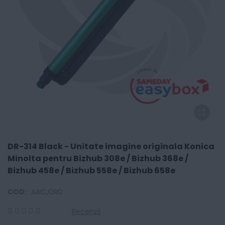
DR-314 Black - Unitate imagine originala Konica
Minolta pentru Bizhub 308e / Bizhub 368e /
Bizhub 458e / Bizhub 558e / Bizhub 658e
COD:
AACJ0RD
Recenzii
0
100
% of