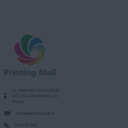
str. Alexandru Ioan Cuza, Nr.
237f, Loc. Letea Veche, Jud.
Bacau
office@printingmall.ro
0746.217.503