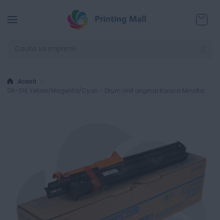
Coșul
Acasă
DR-316 Yellow/Magenta/Cyan - Drum Unit original Konica Minolta