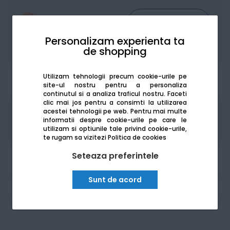
Personalizam experienta ta
de shopping
De la:
594.34
Lei / lună
Vezi detalii
Utilizam tehnologii precum cookie-urile pe
site-ul nostru pentru a personaliza
continutul si a analiza traficul nostru. Faceti
clic mai jos pentru a consimti la utilizarea
acestei tehnologii pe web.
Pentru mai multe
Produsele sunt disponibile pe platforma de
informatii despre cookie-urile pe care le
achizitii publice
SEAP/SICAP
utilizam si optiunile tale privind cookie-urile,
te rugam sa vizitezi
Politica de cookies
Seteaza preferintele
Sunt de acord
Am nevoie de ajutor