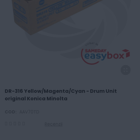
DR-316 Yellow/Magenta/Cyan - Drum Unit
original Konica Minolta
COD:
AAV70TD
Recenzii
0
100
% of