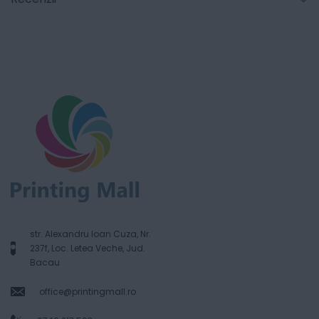
str. Alexandru Ioan Cuza, Nr.
237f, Loc. Letea Veche, Jud.
Bacau
office@printingmall.ro