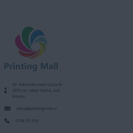
str. Alexandru Ioan Cuza, Nr.
237f, Loc. Letea Veche, Jud.
Bacau
office@printingmall.ro
0746.217.503