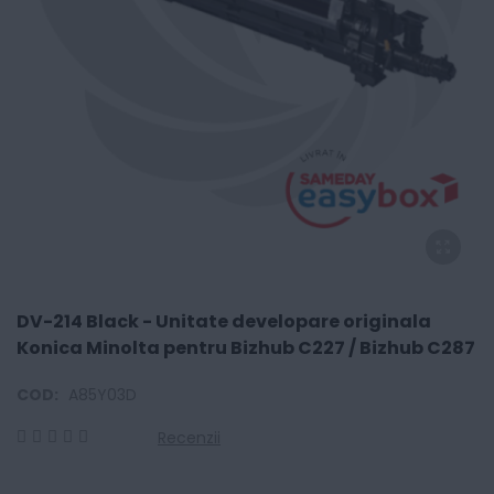
DV-214 Black - Unitate developare originala
Konica Minolta pentru Bizhub C227 / Bizhub C287
COD:
A85Y03D
Recenzii
0
100
% of