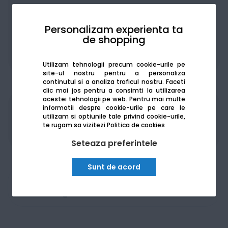
Personalizam experienta ta
de shopping
De la:
244.67
Lei / lună
Vezi detalii
Utilizam tehnologii precum cookie-urile pe
site-ul nostru pentru a personaliza
continutul si a analiza traficul nostru. Faceti
clic mai jos pentru a consimti la utilizarea
acestei tehnologii pe web.
Pentru mai multe
informatii despre cookie-urile pe care le
Produsele sunt disponibile pe platforma de
utilizam si optiunile tale privind cookie-urile,
achizitii publice
SEAP/SICAP
te rugam sa vizitezi
Politica de cookies
Seteaza preferintele
Sunt de acord
Am nevoie de ajutor