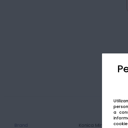
Pe
Utiliz
persona
a cons
informa
cookie-
Brand
Konica Minolta