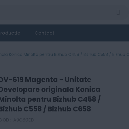
roductie
Contact
nala Konica Minolta pentru Bizhub C458 / Bizhub C558 / Bizhub 
DV-619 Magenta - Unitate
Developare originala Konica
Minolta pentru Bizhub C458 /
Bizhub C558 / Bizhub C658
COD:
A9C80ED