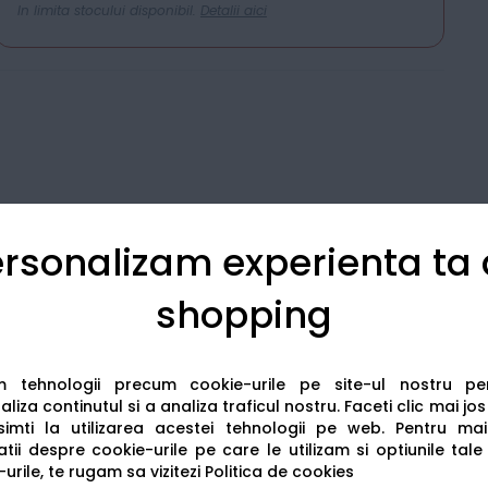
In limita stocului disponibil.
Detalii aici
rsonalizam experienta ta
shopping
Detalii tehnice
Recenzii
am tehnologii precum cookie-urile pe site-ul nostru p
liza continutul si a analiza traficul nostru. Faceti clic mai jo
imti la utilizarea acestei tehnologii pe web.
Pentru mai
tii despre cookie-urile pe care le utilizam si optiunile tale
urile, te rugam sa vizitezi
Politica de cookies