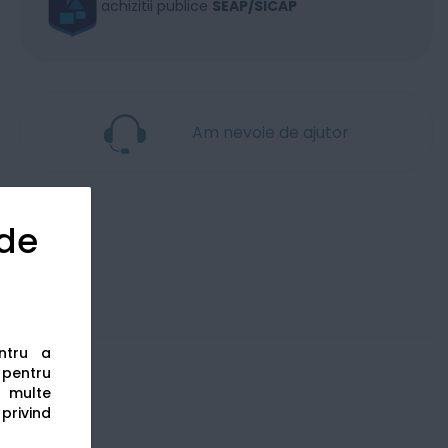
achizitii publice
SEAP/SICAP
Am nevoie de ajutor
 de
entru a
s pentru
 multe
 privind