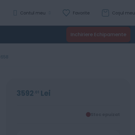
Contul meu
Favorite
Coșul meu
Inchiriere Echipamente
C658
3592
Lei
01
Stoc epuizat