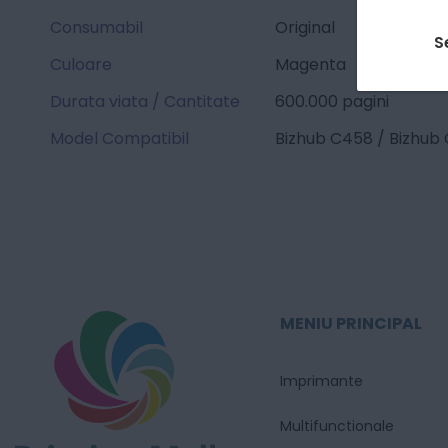
Consumabil
Original
S
Culoare
Magenta
Durata viata / Cantitate
600.000 pagini
Model Compatibil
Bizhub C458 / Bizhub
MENIU PRINCIPAL
Imprimante
Multifunctionale