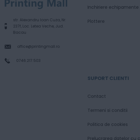
Inchiriere echipamente
str. Alexandru Ioan Cuza, Nr.
Plottere
237f, Loc. Letea Veche, Jud.
Bacau
office@printingmall.ro
0746.217.503
SUPORT CLIENTI
Contact
Termeni si conditii
Politica de cookies
Prelucrarea datelor cu 