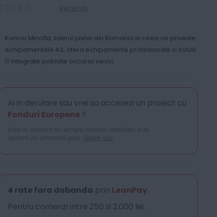
Recenzii
0
100
% of
Konica Minolta, liderul pietei din Romania in ceea ce priveste
echipamentele A3, ofera echipamente profesionale si solutii
IT integrate potrivite oricaror nevoi.
Ai in derulare sau vrei sa accesezi un proiect cu
Fonduri Europene
?
Intra in contact cu echipa noastra dedicata si te
ajutam cu urmatorii pasi.
Detalii aici
4 rate fara dobanda
prin
LeanPay
.
Pentru comenzi intre 250 si 2.000 lei.