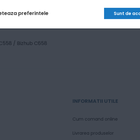
eteaza preferintele
Sunt de ac
 C558 / Bizhub C658
INFORMATII UTILE
Cum comand online
Livrarea produselor