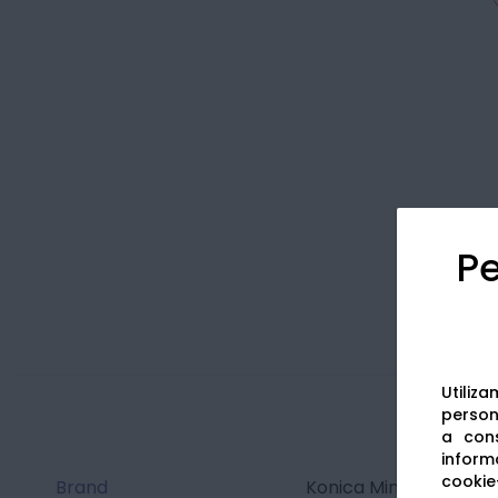
Pe
Utiliz
persona
a cons
informa
cookie-
Brand
Konica Minolta