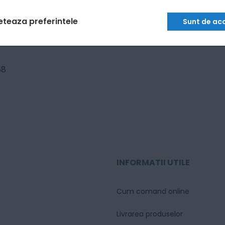
eteaza preferintele
Sunt de ac
58
INFORMATII UTILE
Cum comand online
Livrarea produselor