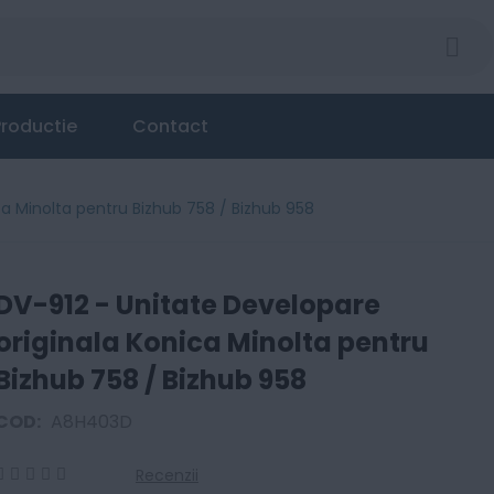
roductie
Contact
ca Minolta pentru Bizhub 758 / Bizhub 958
DV-912 - Unitate Developare
originala Konica Minolta pentru
Bizhub 758 / Bizhub 958
COD:
A8H403D
Recenzii
0
100
% of