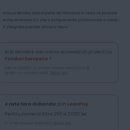
Konica Minolta, liderul pietei din Romania in ceea ce priveste
echipamentele A3, ofera echipamente profesionale si solutii
IT integrate potrivite oricaror nevoi.
Ai in derulare sau vrei sa accesezi un proiect cu
Fonduri Europene
?
Intra in contact cu echipa noastra dedicata si te
ajutam cu urmatorii pasi.
Detalii aici
4 rate fara dobanda
prin
LeanPay
.
Pentru comenzi intre 250 si 2.000 lei.
In limita stocului disponibil.
Detalii aici