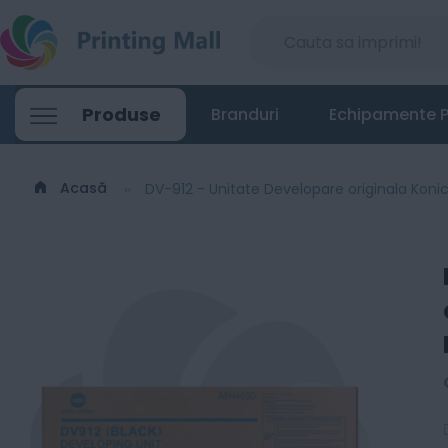
Produse
Branduri
Echipamente P
Acasă
DV-912 - Unitate Developare originala Koni