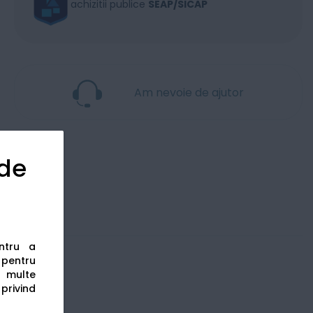
achizitii publice
SEAP/SICAP
Am nevoie de ajutor
 de
entru a
s pentru
 multe
 privind