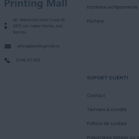
Inchiriere echipamente
str. Alexandru Ioan Cuza, Nr.
Plottere
237f, Loc. Letea Veche, Jud.
Bacau
office@printingmall.ro
0746.217.503
SUPORT CLIENTI
Contact
Termeni si conditii
Politica de cookies
Prelucrarea datelor cu 