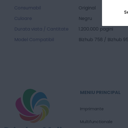
Consumabil
Original
S
Culoare
Negru
Durata viata / Cantitate
1.200.000 pagini
Model Compatibil
Bizhub 758 / Bizhub 9
MENIU PRINCIPAL
Imprimante
Multifunctionale