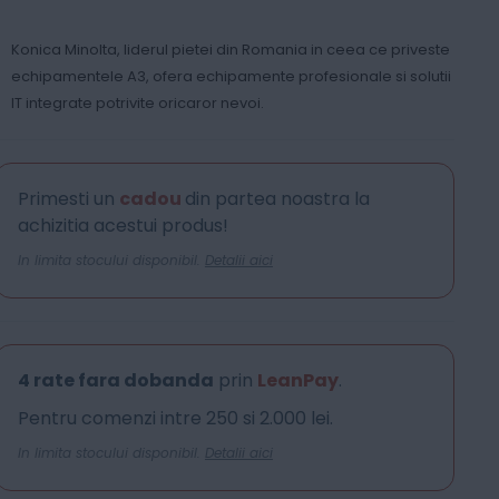
Konica Minolta, liderul pietei din Romania in ceea ce priveste
echipamentele A3, ofera echipamente profesionale si solutii
IT integrate potrivite oricaror nevoi.
Primesti un
cadou
din partea noastra la
achizitia acestui produs!
In limita stocului disponibil.
Detalii aici
4 rate fara dobanda
prin
LeanPay
.
Pentru comenzi intre 250 si 2.000 lei.
In limita stocului disponibil.
Detalii aici