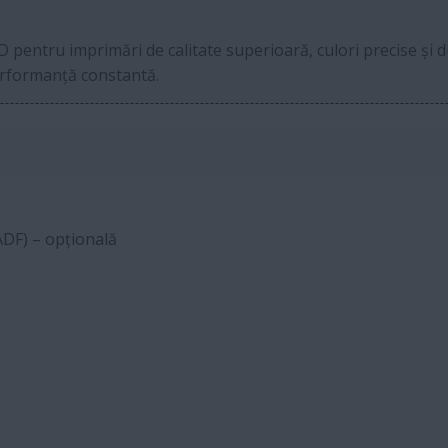
 pentru imprimări de calitate superioară, culori precise și du
erformanță constantă.
DF) – opțională