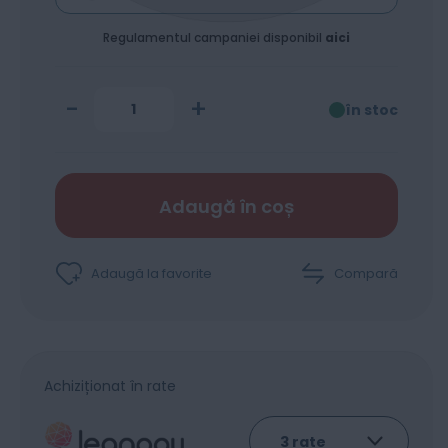
Incarcare Telefon
Regulamentul campaniei disponibil
aici
-
+
în stoc
Adaugă în coș
Adaugă la favorite
Compară
Achiziționat în rate