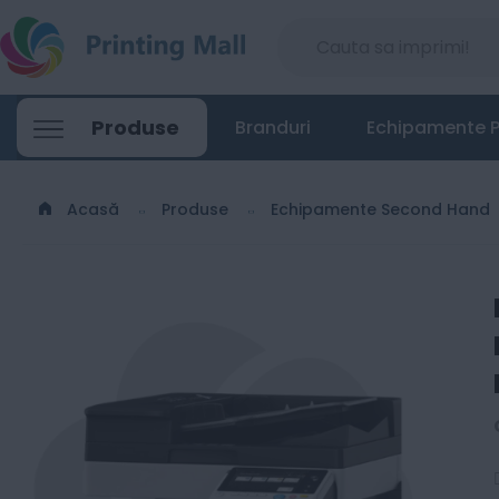
RECONDITIONAT / SH Konica Minolta Bizhu
Produse
Branduri
Echipamente P
4159
3199
Lei
00
00
Acasă
Produse
Echipamente Second Hand