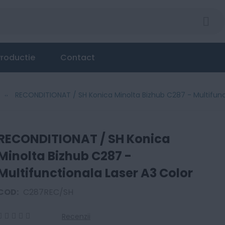
b C287 - Multifunctionala Laser A3 Color
roductie
Contact
RECONDITIONAT / SH Konica Minolta Bizhub C287 - Multifunc
RECONDITIONAT / SH Konica
Minolta Bizhub C287 -
Multifunctionala Laser A3 Color
COD:
C287REC/SH
Recenzii
0
100
% of