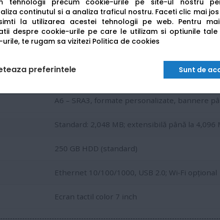
am tehnologii precum cookie-urile pe site-ul nostru p
1,800 × 600 dpi (echivalent)
liza continutul si a analiza traficul nostru. Faceti clic mai jo
imti la utilizarea acestei tehnologii pe web.
Pentru mai
Imprimare, copiere, scanare; fax opțional
tii despre cookie-urile pe care le utilizam si optiunile tale
urile, te rugam sa vizitezi
Politica de cookies
Până la 45 ipm; rezoluție până la 600 × 600 dpi
eteaza preferintele
Sunt de ac
Standard: 1.100 coli; extensibilă până la 3.600 c
A6 – SRA3, formate personalizate, bannere pâ
Standard: 2,048 MB; extensibilă până la 4,096
250 GB HDD (standard)
Ethernet 10/100/1000, USB 2.0; Wi‑Fi opțional
Ecran tactil color 7 inch