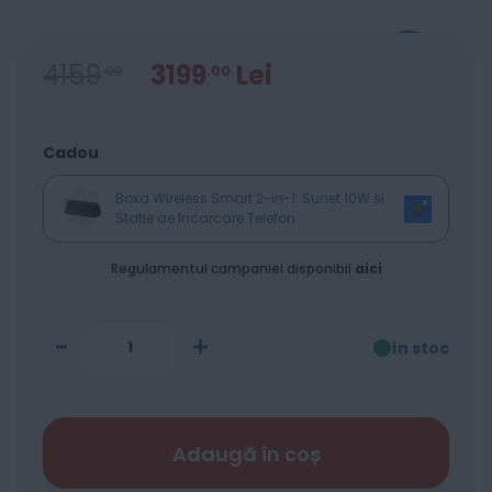
4159
3199
Lei
00
00
Cadou
Boxa Wireless Smart 2-in-1: Sunet 10W si
Statie de Incarcare Telefon
Regulamentul campaniei disponibil
aici
-
+
în stoc
Adaugă în coș