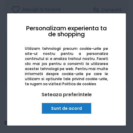
Adaugă la favorite
Compară
Personalizam experienta ta
de shopping
Achiziționat în rate
Utilizam tehnologii precum cookie-urile pe
site-ul nostru pentru a personaliza
continutul si a analiza traficul nostru. Faceti
clic mai jos pentru a consimti la utilizarea
acestei tehnologii pe web.
Pentru mai multe
informatii despre cookie-urile pe care le
De la:
1204.82
Lei / lună
Vezi detalii
utilizam si optiunile tale privind cookie-urile,
te rugam sa vizitezi
Politica de cookies
Seteaza preferintele
Sunt de acord
Descriere