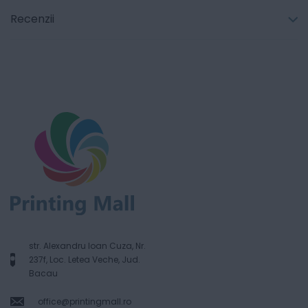
Recenzii
str. Alexandru Ioan Cuza, Nr.
237f, Loc. Letea Veche, Jud.
Bacau
office@printingmall.ro