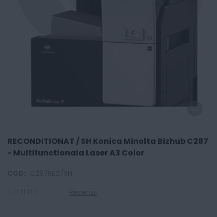
RECONDITIONAT / SH Konica Minolta Bizhub C287
- Multifunctionala Laser A3 Color
COD:
C287REC/SH
Recenzii
0
100
% of