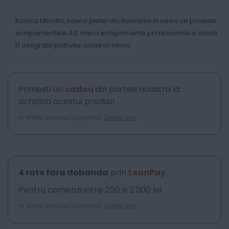
Konica Minolta, liderul pietei din Romania in ceea ce priveste
echipamentele A3, ofera echipamente profesionale si solutii
IT integrate potrivite oricaror nevoi.
Primesti un
cadou
din partea noastra la
achizitia acestui produs!
In limita stocului disponibil.
Detalii aici
4 rate fara dobanda
prin
LeanPay
.
Pentru comenzi intre 250 si 2.000 lei.
In limita stocului disponibil.
Detalii aici