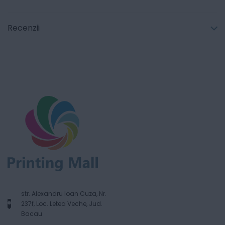
Recenzii
str. Alexandru Ioan Cuza, Nr.
237f, Loc. Letea Veche, Jud.
Bacau