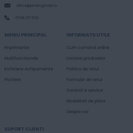
office@printingmall.ro
0746.217.503
MENIU PRINCIPAL
INFORMATII UTILE
Imprimante
Cum comand online
Multifunctionale
Livrarea produselor
Inchiriere echipamente
Politica de retur
Plottere
Formular de retur
Garantii si service
Modalitati de plata
Despre noi
SUPORT CLIENTI