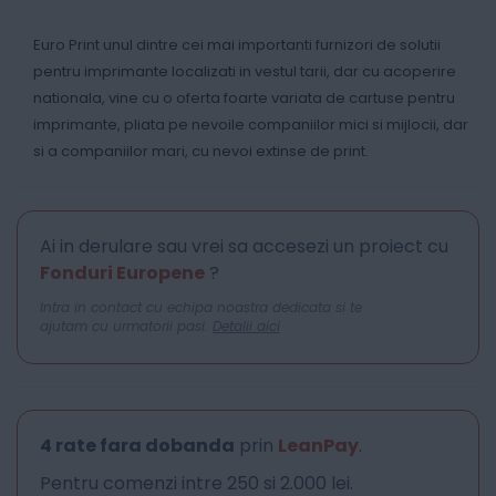
Euro Print unul dintre cei mai importanti furnizori de solutii
pentru imprimante localizati in vestul tarii, dar cu acoperire
nationala, vine cu o oferta foarte variata de cartuse pentru
imprimante, pliata pe nevoile companiilor mici si mijlocii, dar
si a companiilor mari, cu nevoi extinse de print.
Ai in derulare sau vrei sa accesezi un proiect cu
Fonduri Europene
?
Intra in contact cu echipa noastra dedicata si te
ajutam cu urmatorii pasi.
Detalii aici
4 rate fara dobanda
prin
LeanPay
.
Pentru comenzi intre 250 si 2.000 lei.