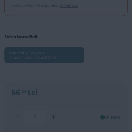
In limita stocului disponibil.
Detalii aici
Extra beneficii:
Sameday Easybox
Livrare în locker la doar 11.99 lei
66
Lei
24
-
+
în stoc