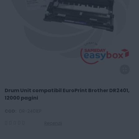
Drum Unit compatibil EuroPrint Brother DR2401,
12000 pagini
COD:
DR-2401EP
Recenzii
0
100
% of