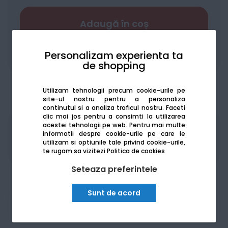
Adaugă în coș
Personalizam experienta ta
Adaugă la favorite
Compară
de shopping
Utilizam tehnologii precum cookie-urile pe
site-ul nostru pentru a personaliza
continutul si a analiza traficul nostru. Faceti
clic mai jos pentru a consimti la utilizarea
acestei tehnologii pe web.
Pentru mai multe
Produsele sunt disponibile pe platforma de
informatii despre cookie-urile pe care le
achizitii publice
SEAP/SICAP
utilizam si optiunile tale privind cookie-urile,
te rugam sa vizitezi
Politica de cookies
Seteaza preferintele
Sunt de acord
Am nevoie de ajutor