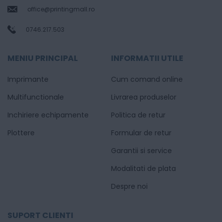
office@printingmall.ro
0746.217.503
MENIU PRINCIPAL
INFORMATII UTILE
Imprimante
Cum comand online
Multifunctionale
Livrarea produselor
Inchiriere echipamente
Politica de retur
Plottere
Formular de retur
Garantii si service
Modalitati de plata
Despre noi
SUPORT CLIENTI