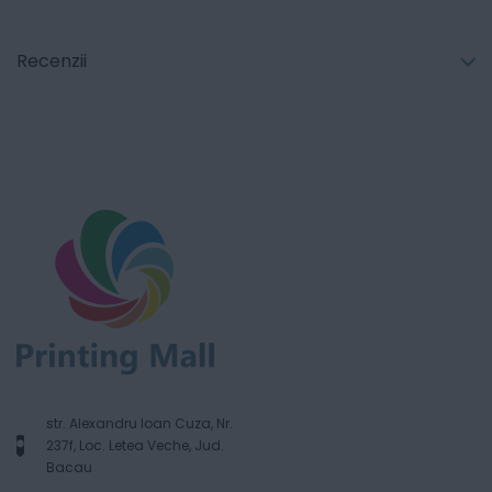
Recenzii
str. Alexandru Ioan Cuza, Nr.
237f, Loc. Letea Veche, Jud.
Bacau