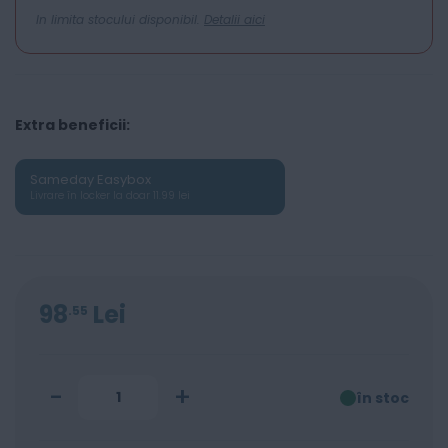
In limita stocului disponibil.
Detalii aici
Extra beneficii:
Sameday Easybox
Livrare în locker la doar 11.99 lei
98
Lei
55
-
+
în stoc