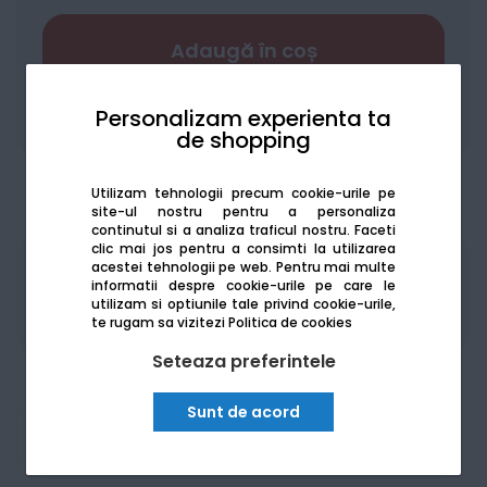
Adaugă în coș
Personalizam experienta ta
Adaugă la favorite
Compară
de shopping
Utilizam tehnologii precum cookie-urile pe
site-ul nostru pentru a personaliza
continutul si a analiza traficul nostru. Faceti
clic mai jos pentru a consimti la utilizarea
acestei tehnologii pe web.
Pentru mai multe
Produsele sunt disponibile pe platforma de
informatii despre cookie-urile pe care le
achizitii publice
SEAP/SICAP
utilizam si optiunile tale privind cookie-urile,
te rugam sa vizitezi
Politica de cookies
Seteaza preferintele
Sunt de acord
Am nevoie de ajutor