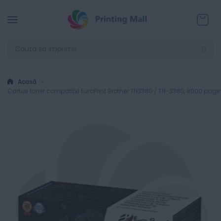
Coșul
Acasă
Cartus toner compatibil EuroPrint Brother TN3380 / TN-3380, 8000 pagin