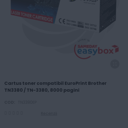
Cartus toner compatibil EuroPrint Brother
TN3380 / TN-3380, 8000 pagini
COD:
TN3380EP
Recenzii
0
100
% of