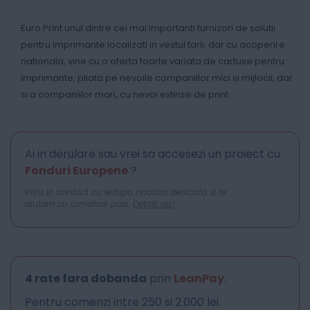
Euro Print unul dintre cei mai importanti furnizori de solutii
pentru imprimante localizati in vestul tarii, dar cu acoperire
nationala, vine cu o oferta foarte variata de cartuse pentru
imprimante, pliata pe nevoile companiilor mici si mijlocii, dar
si a companiilor mari, cu nevoi extinse de print.
Ai in derulare sau vrei sa accesezi un proiect cu
Fonduri Europene
?
Intra in contact cu echipa noastra dedicata si te
ajutam cu urmatorii pasi.
Detalii aici
4 rate fara dobanda
prin
LeanPay
.
Pentru comenzi intre 250 si 2.000 lei.