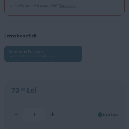
In limita stocului disponibil.
Detalii aici
Extra beneficii:
Sameday Easybox
Livrare în locker la doar 11.99 lei
73
Lei
00
-
+
în stoc