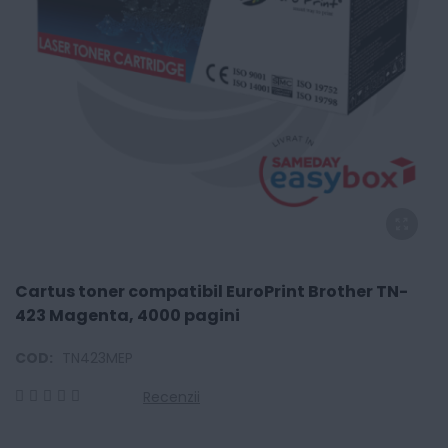
Cartus toner compatibil EuroPrint Brother TN-
423 Magenta, 4000 pagini
COD:
TN423MEP
Recenzii
0
100
% of