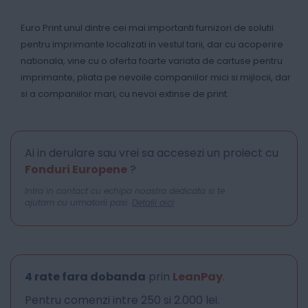
Euro Print unul dintre cei mai importanti furnizori de solutii
pentru imprimante localizati in vestul tarii, dar cu acoperire
nationala, vine cu o oferta foarte variata de cartuse pentru
imprimante, pliata pe nevoile companiilor mici si mijlocii, dar
si a companiilor mari, cu nevoi extinse de print.
Ai in derulare sau vrei sa accesezi un proiect cu
Fonduri Europene
?
Intra in contact cu echipa noastra dedicata si te
ajutam cu urmatorii pasi.
Detalii aici
4 rate fara dobanda
prin
LeanPay
.
Pentru comenzi intre 250 si 2.000 lei.