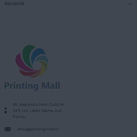
Recenzii
str. Alexandru Ioan Cuza, Nr.
237f, Loc. Letea Veche, Jud.
Bacau
office@printingmall.ro