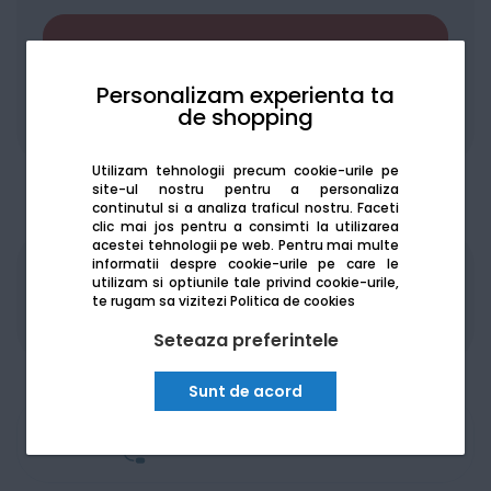
Adaugă în coș
Personalizam experienta ta
de shopping
Adaugă la favorite
Compară
Utilizam tehnologii precum cookie-urile pe
site-ul nostru pentru a personaliza
continutul si a analiza traficul nostru. Faceti
clic mai jos pentru a consimti la utilizarea
acestei tehnologii pe web.
Pentru mai multe
informatii despre cookie-urile pe care le
Produsele sunt disponibile pe platforma de
utilizam si optiunile tale privind cookie-urile,
achizitii publice
SEAP/SICAP
te rugam sa vizitezi
Politica de cookies
Seteaza preferintele
Sunt de acord
Am nevoie de ajutor