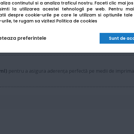
liza continutul si a analiza traficul nostru. Faceti clic mai jo
imti la utilizarea acestei tehnologii pe web.
Pentru mai
2 GB RAM
tii despre cookie-urile pe care le utilizam si optiunile tale
urile, te rugam sa vizitezi
Politica de cookies
HP-GL/2, HP RTL, JPEG, CALS G4
eteaza preferintele
Sunt de ac
USB A/B, Gigabit Ethernet, Wi-Fi (IEEE802.11b
5ml)
pentru a asigura aderența perfectă pe medii de imprima