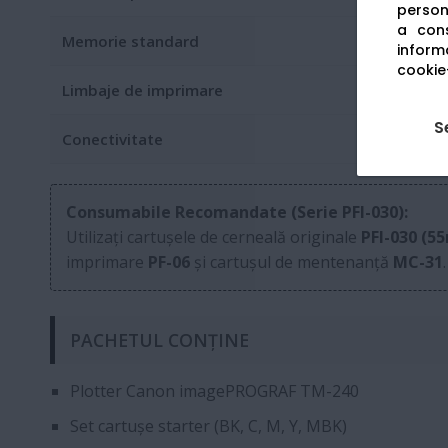
persona
a cons
Memorie standard
informa
cookie-
Limbaje de imprimare
S
Conectivitate
Consumabile Recomandate (Serie PFI-030):
Utilizați cartușele de cerneală originale
PFI-030 (5
imprimare
PF-06
și cartușul de mentenanță
MC-31
.
PACHETUL CONȚINE
Plotter Canon imagePROGRAF TM-240
Set cartușe starter (BK, C, M, Y, MBK)