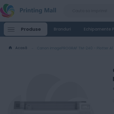
Canon imagePROGRAF TM-240 - Plotter A
Produse
Branduri
Echipamente P
4299
Lei
00
Acasă
Canon imagePROGRAF TM-240 - Plotter A1