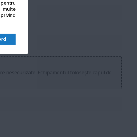
s pentru
 multe
 privind
ord
/g/n)
re nesecurizate. Echipamentul folosește capul de