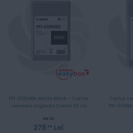
PFI-030MBK Matte Black - Cartus
Cartus ce
cerneala originala Canon 55 ml
PFI-030BK
pentru TM-240 / TM-340
de la:
278
Lei
98