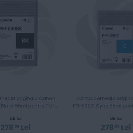
rneala originala Canon
Cartus cerneala origin
 Black 55ml pentru TM-
PFI-030C Cyan 55ml pen
240 / TM-340
/ TM-340
de la:
de la:
278
Lei
278
Lei
98
98