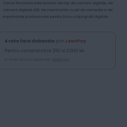
Canon Romania este furnizor de top de camere digitale, de
camere digitale SLR, de imprimante cu jet de cerneala si de
imprimante profesionale pentru birou si tipografii digitale.
4 rate fara dobanda
prin
LeanPay
.
Pentru comenzi intre 250 si 2.000 lei.
In limita stocului disponibil.
Detalii aici