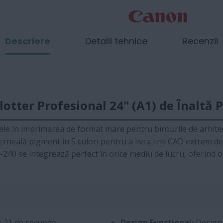
Descriere
Detalii tehnice
Recenzii
ter Profesional 24" (A1) de Înaltă P
e în imprimarea de format mare pentru birourile de arhitectu
erneală pigment în 5 culori pentru a livra linii CAD extrem d
M-240 se integrează perfect în orice mediu de lucru, oferind o 
r 21 de secunde
Design Functional:
Design 