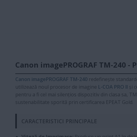
Canon imagePROGRAF TM-240 - Plot
Canon imagePROGRAF TM-240
redefinește standardel
utilizează noul procesor de imagine
L-COA PRO II
și c
pentru a fi cel mai silențios dispozitiv din clasa sa, T
sustenabilitate sporită prin certificarea EPEAT Gold.
CARACTERISTICI PRINCIPALE
Viteză de Imprimare:
Produce un print A1 în doa