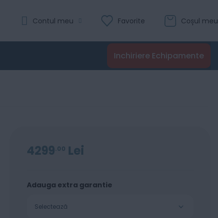
Evaluare:
Contul meu
Favorite
Coșul meu
0
100
% of
Recenzii
Inchiriere Echipamente
Adaugă în coș
4299
Lei
00
Adauga extra garantie
Selectează