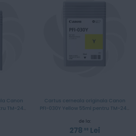
ala Canon
Cartus cerneala originala Canon
tru TM-240
PFI-030Y Yellow 55ml pentru TM-240
/ TM-340
de la:
278
Lei
98