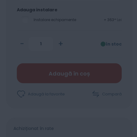
Adauga instalare
Instalare echipamente
+
363
Lei
00
-
+
în stoc
Adaugă în coș
Adaugă la favorite
Compară
Achiziționat în rate