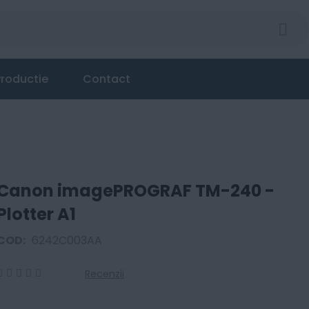
1
roductie
Contact
Canon imagePROGRAF TM-240 -
Plotter A1
COD:
6242C003AA
Recenzii
0
100
% of