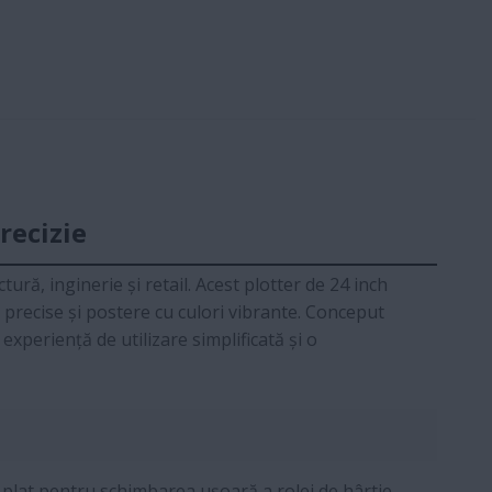
recizie
ră, inginerie și retail. Acest plotter de 24 inch
e precise și postere cu culori vibrante. Conceput
experiență de utilizare simplificată și o
plat pentru schimbarea ușoară a rolei de hârtie