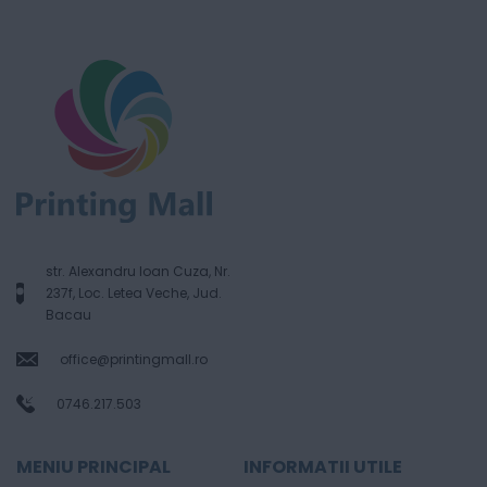
str. Alexandru Ioan Cuza, Nr.
237f, Loc. Letea Veche, Jud.
Bacau
office@printingmall.ro
0746.217.503
MENIU PRINCIPAL
INFORMATII UTILE