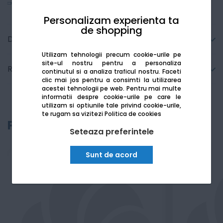
Vezi mai mult
Personalizam experienta ta
de shopping
Detalii tehnice
Utilizam tehnologii precum cookie-urile pe
site-ul nostru pentru a personaliza
Recenzii
continutul si a analiza traficul nostru. Faceti
clic mai jos pentru a consimti la utilizarea
acestei tehnologii pe web.
Pentru mai multe
informatii despre cookie-urile pe care le
utilizam si optiunile tale privind cookie-urile,
te rugam sa vizitezi
Politica de cookies
Produse recomandate
Seteaza preferintele
Sunt de acord