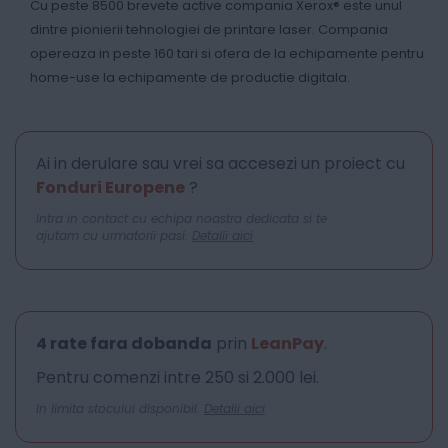
Cu peste 8500 brevete active compania Xerox® este unul
dintre pionierii tehnologiei de printare laser. Compania
opereaza in peste 160 tari si ofera de la echipamente pentru
home-use la echipamente de productie digitala.
Ai in derulare sau vrei sa accesezi un proiect cu
Fonduri Europene
?
Intra in contact cu echipa noastra dedicata si te
ajutam cu urmatorii pasi.
Detalii aici
4 rate fara dobanda
prin
LeanPay
.
Pentru comenzi intre 250 si 2.000 lei.
In limita stocului disponibil.
Detalii aici