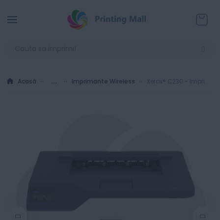
Coșul
Acasă
...
Imprimante Wireless
Xerox® C230 - Imprimanta laser color A4