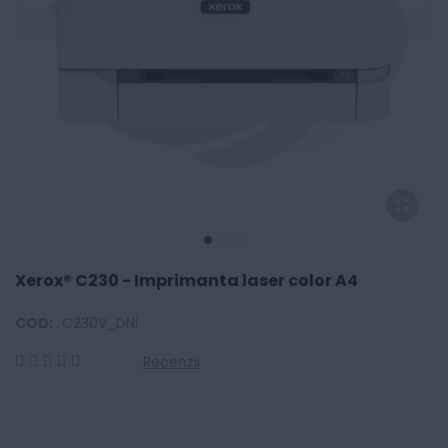
Xerox® C230 - Imprimanta laser color A4
COD:
C230V_DNI
Recenzii
0
100
% of