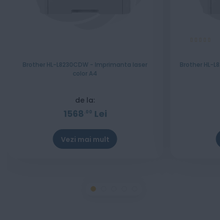
Evaluare:
100%
Brother HL-L8230CDW - Imprimanta laser
Brother HL-L
color A4
de la:
1568
Lei
00
Vezi mai mult