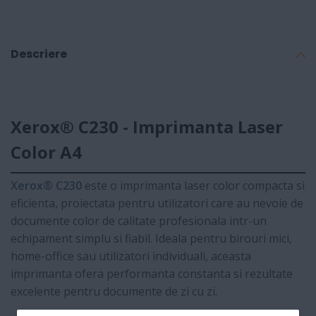
Descriere
Xerox® C230 - Imprimanta Laser
Color A4
Xerox® C230
este o imprimanta laser color compacta si
eficienta, proiectata pentru utilizatori care au nevoie de
documente color de calitate profesionala intr-un
echipament simplu si fiabil. Ideala pentru birouri mici,
home-office sau utilizatori individuali, aceasta
imprimanta ofera performanta constanta si rezultate
excelente pentru documente de zi cu zi.