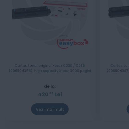
Cartus toner original Xerox C230 / C235
Cartus ton
(006R04395), high capacity black, 3000 pagini
(006R04387),
de la:
420
Lei
00
Vezi mai mult
Stoc epuizat