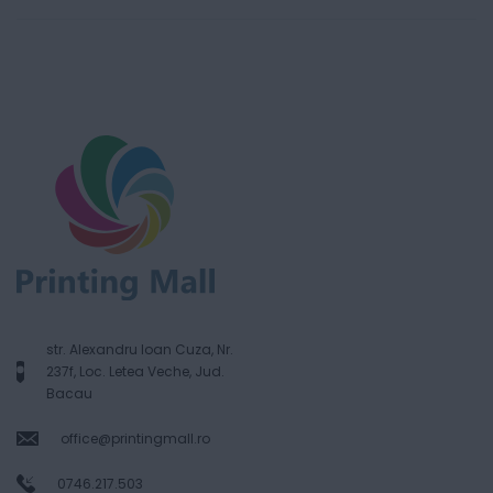
str. Alexandru Ioan Cuza, Nr.
237f, Loc. Letea Veche, Jud.
Bacau
office@printingmall.ro
0746.217.503