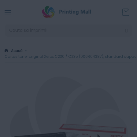
Coșul
Acasă
Cartus toner original Xerox C230 / C235 (006R04387), standard capaci