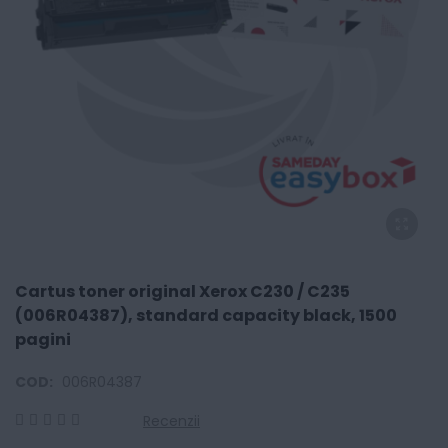
Cartus toner original Xerox C230 / C235
(006R04387), standard capacity black, 1500
pagini
COD:
006R04387
Recenzii
0
100
% of