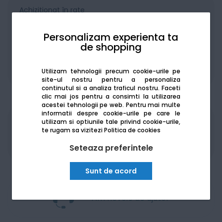
Achiziționat în rate
Personalizam experienta ta
de shopping
De la:
145.27
Lei / lună
Utilizam tehnologii precum cookie-urile pe
Vezi detalii
site-ul nostru pentru a personaliza
continutul si a analiza traficul nostru. Faceti
clic mai jos pentru a consimti la utilizarea
acestei tehnologii pe web.
Pentru mai multe
informatii despre cookie-urile pe care le
utilizam si optiunile tale privind cookie-urile,
Produsele sunt disponibile pe platforma de
te rugam sa vizitezi
Politica de cookies
achizitii publice
SEAP/SICAP
Seteaza preferintele
Sunt de acord
Am nevoie de ajutor