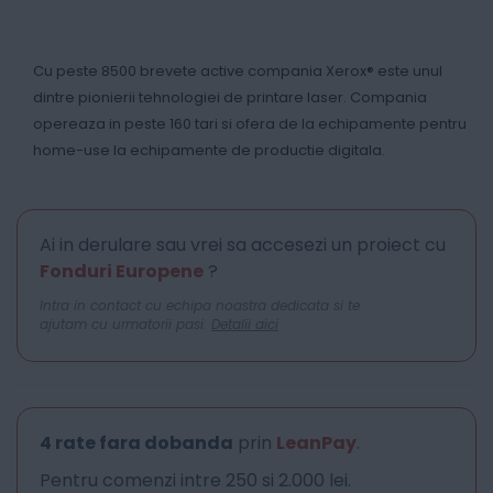
Cu peste 8500 brevete active compania Xerox® este unul
dintre pionierii tehnologiei de printare laser. Compania
opereaza in peste 160 tari si ofera de la echipamente pentru
home-use la echipamente de productie digitala.
Ai in derulare sau vrei sa accesezi un proiect cu
Fonduri Europene
?
Intra in contact cu echipa noastra dedicata si te
ajutam cu urmatorii pasi.
Detalii aici
4 rate fara dobanda
prin
LeanPay
.
Pentru comenzi intre 250 si 2.000 lei.