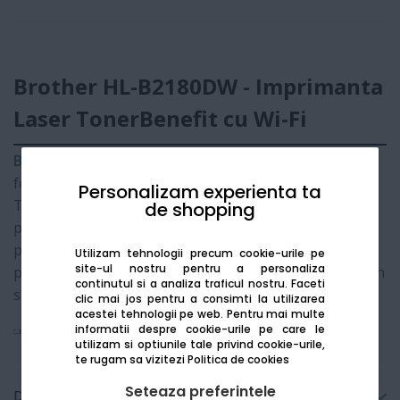
Brother HL-B2180DW - Imprimanta
Laser TonerBenefit cu Wi-Fi
Brother HL-B2180DW
este o imprimanta rapida si
foarte economica, fiind parte din renumita gama
Personalizam experienta ta
TonerBenefit. Este creata special pentru cei care
de shopping
printeaza un volum mare de documente si doresc sa
plateasca foarte putin pe cartuse. Se conecteaza usor
Utilizam tehnologii precum cookie-urile pe
site-ul nostru pentru a personaliza
prin Wi-Fi, permitandu-ti sa printezi direct de pe telefon
continutul si a analiza traficul nostru. Faceti
sau laptop fara sa ai nevoie de cabluri.
clic mai jos pentru a consimti la utilizarea
acestei tehnologii pe web.
Pentru mai multe
informatii despre cookie-urile pe care le
Vezi mai mult
utilizam si optiunile tale privind cookie-urile,
te rugam sa vizitezi
Politica de cookies
Seteaza preferintele
Detalii tehnice