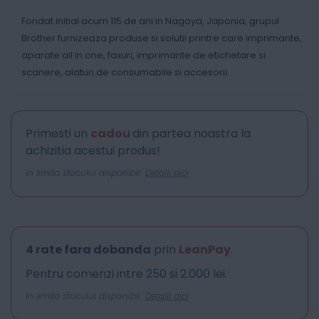
Fondat initial acum 115 de ani in Nagoya, Japonia, grupul
Brother furnizeaza produse si solutii printre care imprimante,
aparate all in one, faxuri, imprimante de etichetare si
scanere, alaturi de consumabile si accesorii.
Primesti un
cadou
din partea noastra la
achizitia acestui produs!
In limita stocului disponibil.
Detalii aici
4 rate fara dobanda
prin
LeanPay
.
Pentru comenzi intre 250 si 2.000 lei.
In limita stocului disponibil.
Detalii aici