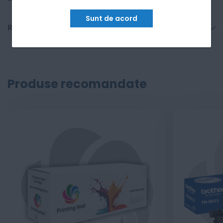
Sunt de acord
Recenzii
Produse recomandate