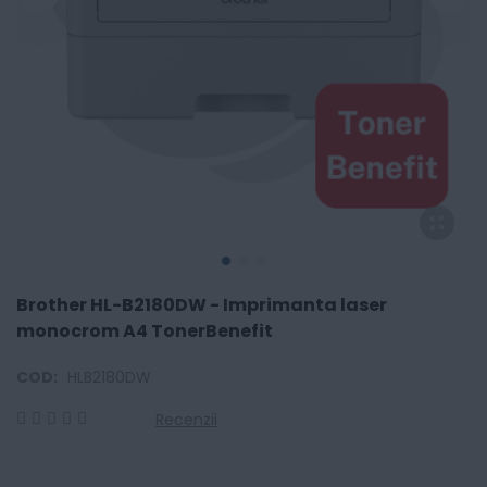
Brother HL-B2180DW - Imprimanta laser
monocrom A4 TonerBenefit
COD:
HLB2180DW
Recenzii
0
100
% of