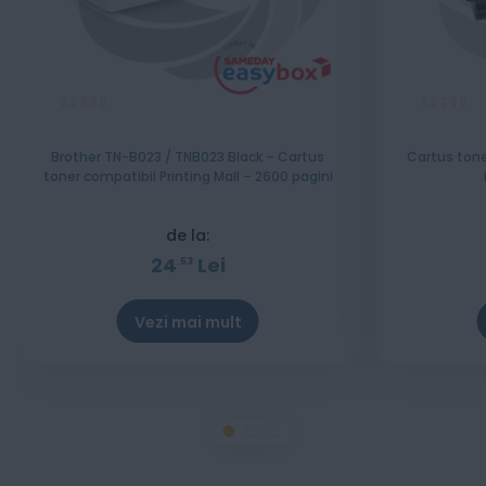
Evaluare:
Evaluare:
100%
100%
Brother TN-B023 / TNB023 Black – Cartus
Cartus tone
toner compatibil Printing Mall – 2600 pagini
de la:
24
Lei
53
Vezi mai mult