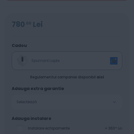
780
Lei
00
Cadou
Spumant Lapte
Regulamentul campaniei disponibil
aici
Adauga extra garantie
Selectează
Adauga instalare
Instalare echipamente
+
363
Lei
00