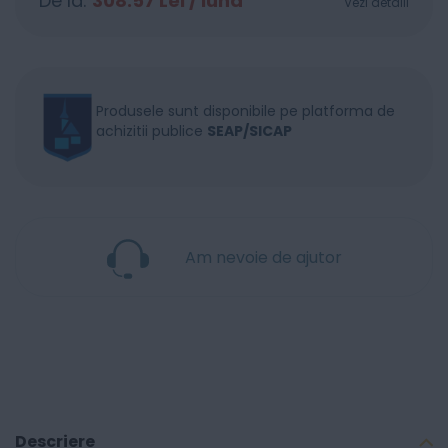
De la:
308.57
Lei / lună
Vezi detalii
Produsele sunt disponibile pe platforma de
achizitii publice
SEAP/SICAP
Am nevoie de ajutor
Descriere