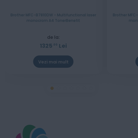
Brother MFC-B7810DW - Multifunctional laser
Brother MFC-
monocrom A4 TonerBenefit
mono
de la:
1325
Lei
00
Vezi mai mult