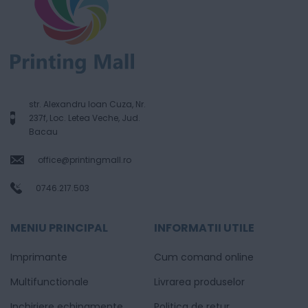
str. Alexandru Ioan Cuza, Nr.
237f, Loc. Letea Veche, Jud.
Bacau
office@printingmall.ro
0746.217.503
MENIU PRINCIPAL
INFORMATII UTILE
Imprimante
Cum comand online
Multifunctionale
Livrarea produselor
Inchiriere echipamente
Politica de retur