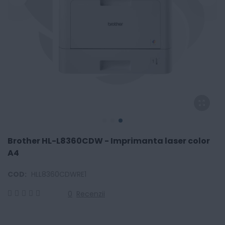
Brother HL-L8360CDW - Imprimanta laser color
A4
COD:
HLL8360CDWRE1
0
Recenzii
0
100
% of