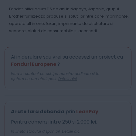
Fondat initial acum 115 de ani in Nagoya, Japonia, grupul
Brother furnizeaza produse si solutii printre care imprimante,
aparate all in one, faxuri, imprimante de etichetare si
scanere, alaturi de consumabile si accesorii.
Ai in derulare sau vrei sa accesezi un proiect cu
Fonduri Europene
?
Intra in contact cu echipa noastra dedicata si te
ajutam cu urmatorii pasi.
Detalii aici
4 rate fara dobanda
prin
LeanPay
.
Pentru comenzi intre 250 si 2.000 lei.
In limita stocului disponibil.
Detalii aici