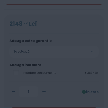
2148
Lei
00
Adauga extra garantie
Selectează
Adauga instalare
Instalare echipamente
+
363
Lei
00
-
+
în stoc