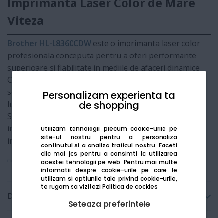
Imprimanta Laser Color de Mare
Viteza
Brother HL-L8360CDW
este o imprimanta laser color
profesionala conceputa pentru a oferi performante
superioare si fiabilitate in mediile de afaceri dinamice.
Cu o viteza de imprimare rapida si optiuni avansate de
securitate, acest model este ideal pentru grupuri de
Personalizam experienta ta
de shopping
lucru care necesita documente color de impact.
Suportul pentru tonere de mare capacitate si
integrarea NFC fac din HL-L8360CDW o investitie
Utilizam tehnologii precum cookie-urile pe
site-ul nostru pentru a personaliza
inteligenta pentru optimizarea fluxului de lucru.
continutul si a analiza traficul nostru. Faceti
clic mai jos pentru a consimti la utilizarea
Vezi mai mult
acestei tehnologii pe web.
Pentru mai multe
informatii despre cookie-urile pe care le
utilizam si optiunile tale privind cookie-urile,
te rugam sa vizitezi
Politica de cookies
Detalii tehnice
Seteaza preferintele