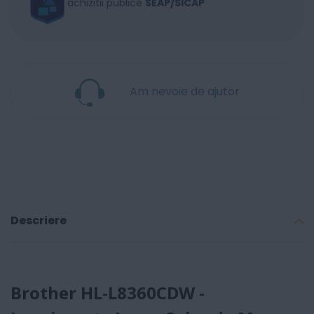
achizitii publice
SEAP/SICAP
Am nevoie de ajutor
Descriere
Brother HL-L8360CDW -