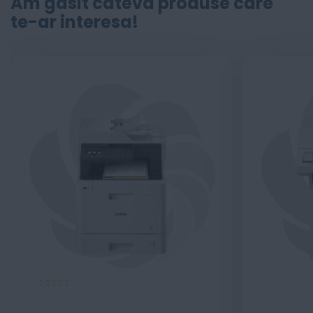
Am găsit câteva produse care
te-ar interesa!
Evaluare:
100%