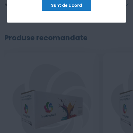
Recenzii
Sunt de acord
Produse recomandate