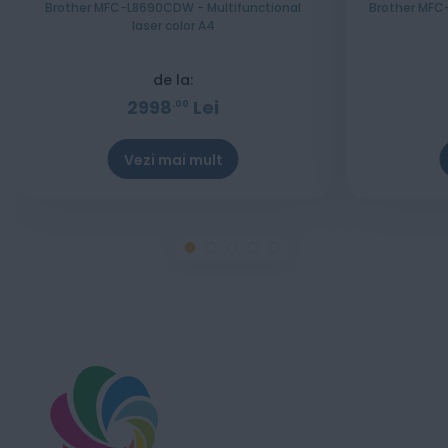
Brother MFC-L8690CDW - Multifunctional
Brother MFC-
laser color A4
de la:
2998
Lei
00
Vezi mai mult
Stoc epuizat