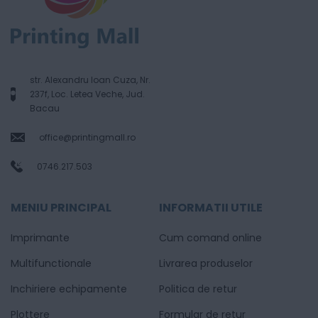
str. Alexandru Ioan Cuza, Nr.
237f, Loc. Letea Veche, Jud.
Bacau
office@printingmall.ro
0746.217.503
MENIU PRINCIPAL
INFORMATII UTILE
Imprimante
Cum comand online
Multifunctionale
Livrarea produselor
Inchiriere echipamente
Politica de retur
Plottere
Formular de retur