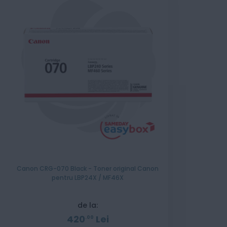
Canon CRG-070 Black - Toner original Canon
pentru LBP24X / MF46X
de la:
420
Lei
00