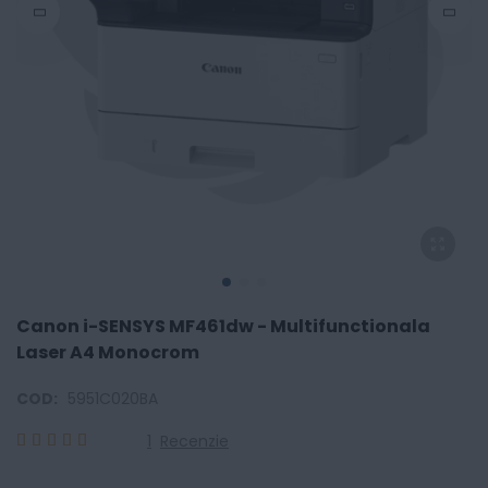
Canon i-SENSYS MF461dw - Multifunctionala
Laser A4 Monocrom
COD:
5951C020BA
1
Recenzie
100
100
% of