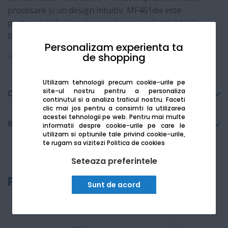
procesare și un design intuitiv, MF461dw este
partenerul ideal pentru creșterea productivității la
birou.
Personalizam experienta ta
de shopping
Vezi mai mult
Utilizam tehnologii precum cookie-urile pe
site-ul nostru pentru a personaliza
Detalii tehnice
continutul si a analiza traficul nostru. Faceti
clic mai jos pentru a consimti la utilizarea
acestei tehnologii pe web.
Pentru mai multe
Recenzii
informatii despre cookie-urile pe care le
utilizam si optiunile tale privind cookie-urile,
te rugam sa vizitezi
Politica de cookies
Seteaza preferintele
Produse recomandate
Sunt de acord