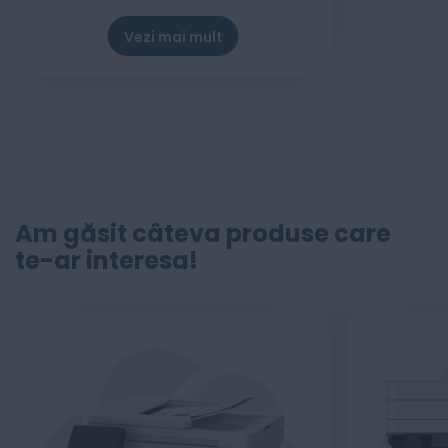
Vezi mai mult
Stoc epuizat
Am găsit câteva produse care
te-ar interesa!