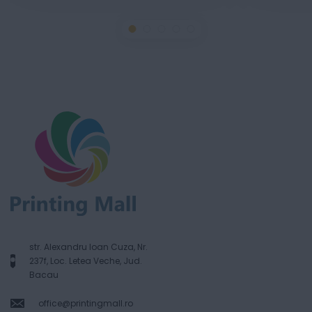
str. Alexandru Ioan Cuza, Nr.
237f, Loc. Letea Veche, Jud.
Bacau
office@printingmall.ro