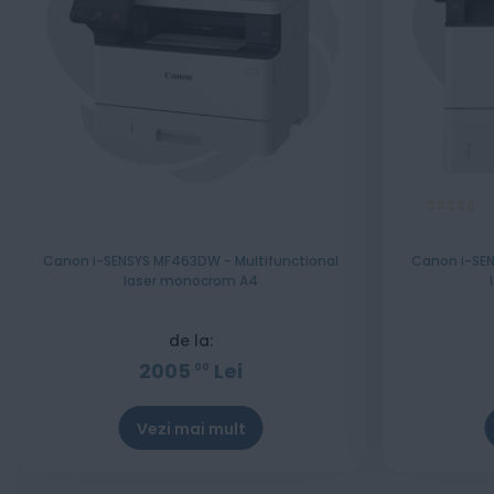
Evaluare:
100%
Canon i-SENSYS MF463DW - Multifunctional
Canon i-SEN
laser monocrom A4
de la:
2005
Lei
00
Vezi mai mult
Stoc epuizat