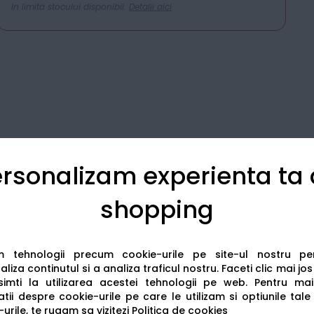
In limita stocului disponibil.
Detalii aici
rsonalizam experienta ta
shopping
Detalii tehnice
Recenzii
am tehnologii precum cookie-urile pe site-ul nostru p
liza continutul si a analiza traficul nostru. Faceti clic mai jo
imti la utilizarea acestei tehnologii pe web.
Pentru mai
tii despre cookie-urile pe care le utilizam si optiunile tale
urile, te rugam sa vizitezi
Politica de cookies