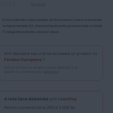
Recenzii
0
100
% of
Konica Minolta, liderul pietei din Romania in ceea ce priveste
echipamentele A3, ofera echipamente profesionale si solutii
IT integrate potrivite oricaror nevoi.
Ai in derulare sau vrei sa accesezi un proiect cu
Fonduri Europene
?
Intra in contact cu echipa noastra dedicata si te
ajutam cu urmatorii pasi.
Detalii aici
4 rate fara dobanda
prin
LeanPay
.
Pentru comenzi intre 250 si 2.000 lei.