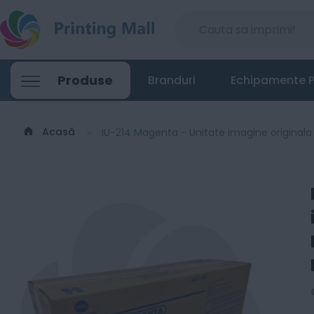
IU-214 Magenta - Unitate imagine origina
Produse
Branduri
Echipamente P
2066
Lei
00
Acasă
IU-214 Magenta - Unitate imagine originala