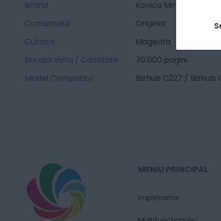
Brand
Konica Minolta
Consumabil
Original
S
Culoare
Magenta
Durata viata / Cantitate
70.000 pagini
Model Compatibil
Bizhub C227 / Bizhub
MENIU PRINCIPAL
Imprimante
Multifunctionale