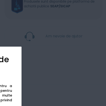
Produsele sunt disponibile pe platforma de
achizitii publice
SEAP/SICAP
Am nevoie de ajutor
 de
entru a
s pentru
 multe
 privind