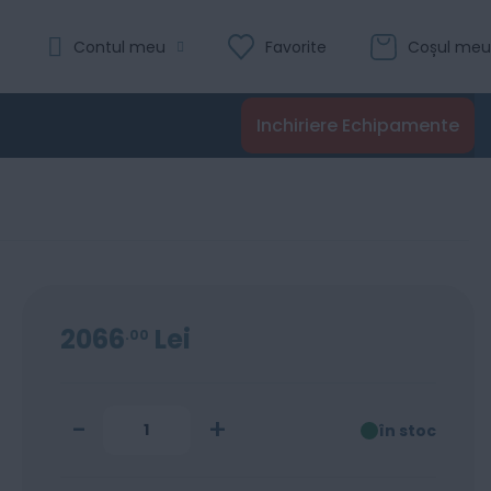
Evaluare:
Contul meu
Favorite
Coșul meu
0
100
% of
Recenzii
Inchiriere Echipamente
Adaugă în coș
2066
Lei
00
-
+
în stoc