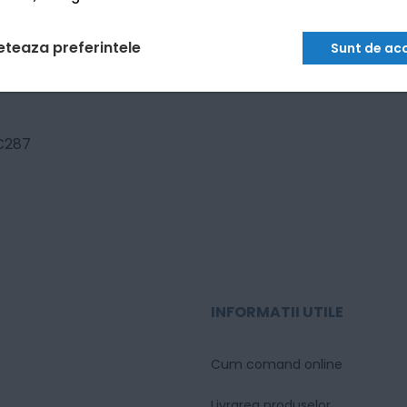
eteaza preferintele
Sunt de ac
 C287
INFORMATII UTILE
Cum comand online
Livrarea produselor