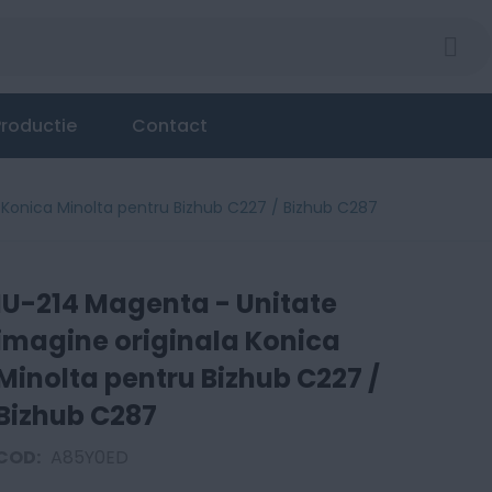
la Konica Minolta pentru Bizhub C227 / Bizhub C287
roductie
Contact
 Konica Minolta pentru Bizhub C227 / Bizhub C287
IU-214 Magenta - Unitate
imagine originala Konica
Minolta pentru Bizhub C227 /
Bizhub C287
COD:
A85Y0ED