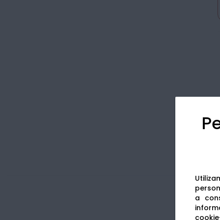
Pe
Utiliz
persona
a cons
informa
cookie-