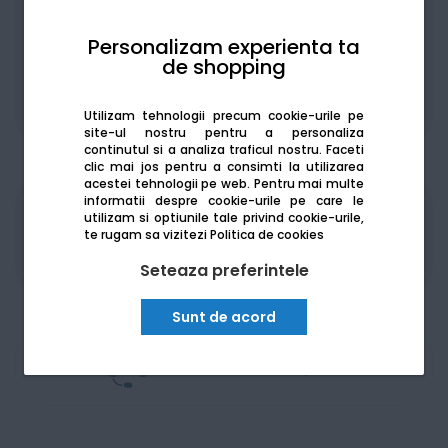
Personalizam experienta ta
de shopping
De la:
790.90
Lei / lună
Vezi detalii
Utilizam tehnologii precum cookie-urile pe
site-ul nostru pentru a personaliza
continutul si a analiza traficul nostru. Faceti
clic mai jos pentru a consimti la utilizarea
acestei tehnologii pe web.
Pentru mai multe
informatii despre cookie-urile pe care le
utilizam si optiunile tale privind cookie-urile,
Produsele sunt disponibile pe platforma de
te rugam sa vizitezi
Politica de cookies
achizitii publice
SEAP/SICAP
Seteaza preferintele
Sunt de acord
Am nevoie de ajutor