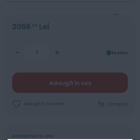
2066
Lei
00
-
+
în stoc
Adaugă în coș
Adaugă la favorite
Compară
Achiziționat în rate