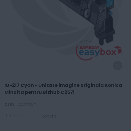
IU-217 Cyan - Unitate imagine originala Konica
Minolta pentru Bizhub C257i
COD:
ACVF0KD
Recenzii
0
100
% of