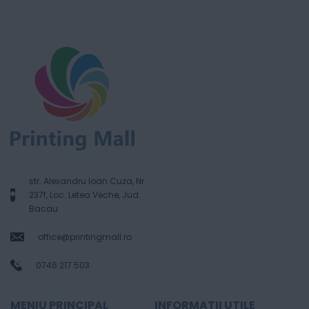
str. Alexandru Ioan Cuza, Nr.
237f, Loc. Letea Veche, Jud.
Bacau
office@printingmall.ro
0746.217.503
MENIU PRINCIPAL
INFORMATII UTILE