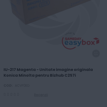
IU-217 Magenta - Unitate imagine originala
Konica Minolta pentru Bizhub C257i
COD:
ACVF0ED
Recenzii
0
100
% of