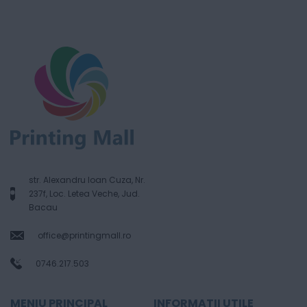
str. Alexandru Ioan Cuza, Nr.
237f, Loc. Letea Veche, Jud.
Bacau
office@printingmall.ro
0746.217.503
MENIU PRINCIPAL
INFORMATII UTILE