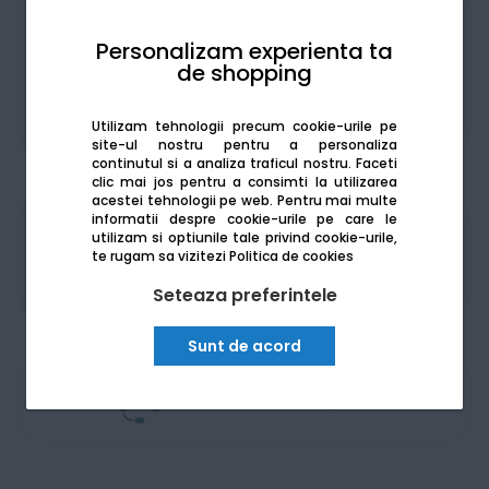
Personalizam experienta ta
de shopping
De la:
790.90
Lei / lună
Vezi detalii
Utilizam tehnologii precum cookie-urile pe
site-ul nostru pentru a personaliza
continutul si a analiza traficul nostru. Faceti
clic mai jos pentru a consimti la utilizarea
acestei tehnologii pe web.
Pentru mai multe
informatii despre cookie-urile pe care le
utilizam si optiunile tale privind cookie-urile,
Produsele sunt disponibile pe platforma de
te rugam sa vizitezi
Politica de cookies
achizitii publice
SEAP/SICAP
Seteaza preferintele
Sunt de acord
Am nevoie de ajutor