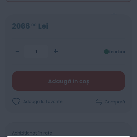
2066
Lei
00
-
+
în stoc
Adaugă în coș
Adaugă la favorite
Compară
Achiziționat în rate