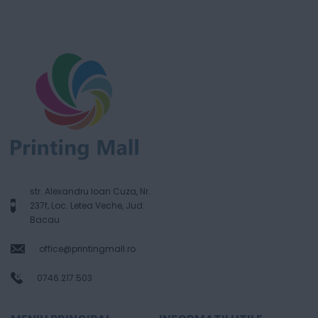
str. Alexandru Ioan Cuza, Nr.
237f, Loc. Letea Veche, Jud.
Bacau
office@printingmall.ro
0746.217.503