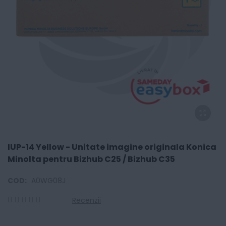
IUP-14 Yellow - Unitate imagine originala Konica
Minolta pentru Bizhub C25 / Bizhub C35
COD:
A0WG08J
Recenzii
0
100
% of