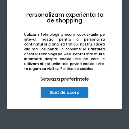
Personalizam experienta ta
de shopping
De la:
257.09
Lei / lună
Vezi detalii
Utilizam tehnologii precum cookie-urile pe
site-ul nostru pentru a personaliza
continutul si a analiza traficul nostru. Faceti
clic mai jos pentru a consimti la utilizarea
acestei tehnologii pe web.
Pentru mai multe
Produsele sunt disponibile pe platforma de
informatii despre cookie-urile pe care le
utilizam si optiunile tale privind cookie-urile,
achizitii publice
SEAP/SICAP
te rugam sa vizitezi
Politica de cookies
Seteaza preferintele
Sunt de acord
Am nevoie de ajutor