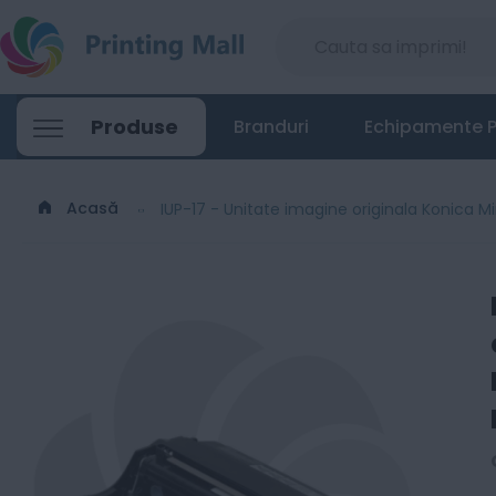
IUP-17 - Unitate imagine originala Konica
Produse
Branduri
Echipamente P
380
Lei
00
Acasă
IUP-17 - Unitate imagine originala Konica M