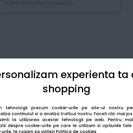
In limita stocului disponibil.
Detalii aici
rsonalizam experienta ta
shopping
Detalii tehnice
Recenzii
am tehnologii precum cookie-urile pe site-ul nostru p
liza continutul si a analiza traficul nostru. Faceti clic mai jo
imti la utilizarea acestei tehnologii pe web.
Pentru mai
tii despre cookie-urile pe care le utilizam si optiunile tale
urile, te rugam sa vizitezi
Politica de cookies