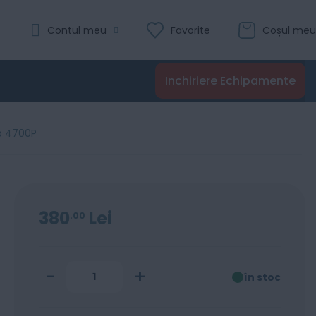
Evaluare:
Contul meu
Favorite
Coșul meu
 4000P / Bizhub 4700P
0
100
% of
Recenzii
Inchiriere Echipamente
Adaugă în coș
ub 4700P
380
Lei
00
-
+
în stoc