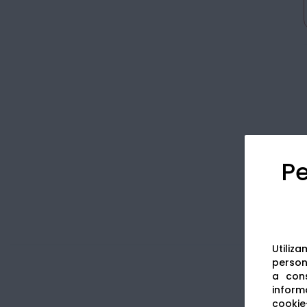
Pe
Utiliz
persona
a cons
informa
cookie-