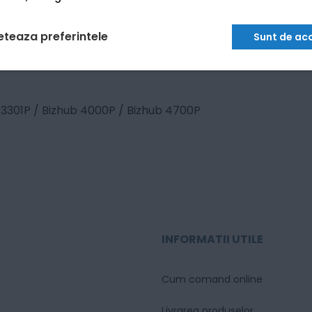
eteaza preferintele
Sunt de ac
 3301P / Bizhub 4000P / Bizhub 4700P
INFORMATII UTILE
Cum comand online
Livrarea produselor