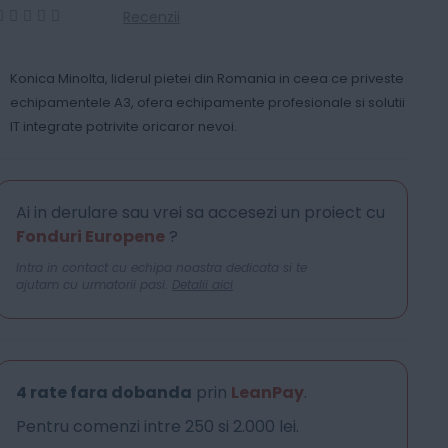
Recenzii
0
100
% of
Konica Minolta, liderul pietei din Romania in ceea ce priveste
echipamentele A3, ofera echipamente profesionale si solutii
IT integrate potrivite oricaror nevoi.
Ai in derulare sau vrei sa accesezi un proiect cu
Fonduri Europene
?
Intra in contact cu echipa noastra dedicata si te
ajutam cu urmatorii pasi.
Detalii aici
4 rate fara dobanda
prin
LeanPay
.
Pentru comenzi intre 250 si 2.000 lei.