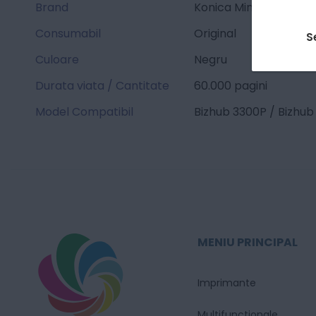
Brand
Konica Minolta
Consumabil
Original
S
Culoare
Negru
Durata viata / Cantitate
60.000 pagini
Model Compatibil
Bizhub 3300P / Bizhub
MENIU PRINCIPAL
Imprimante
Multifunctionale