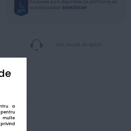
Produsele sunt disponibile pe platforma de
achizitii publice
SEAP/SICAP
Am nevoie de ajutor
 de
entru a
s pentru
 multe
 privind