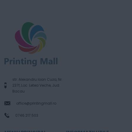
str. Alexandru Ioan Cuza, Nr.
237f, Loc. Letea Veche, Jud.
Bacau
office@printingmall.ro
0746.217.503