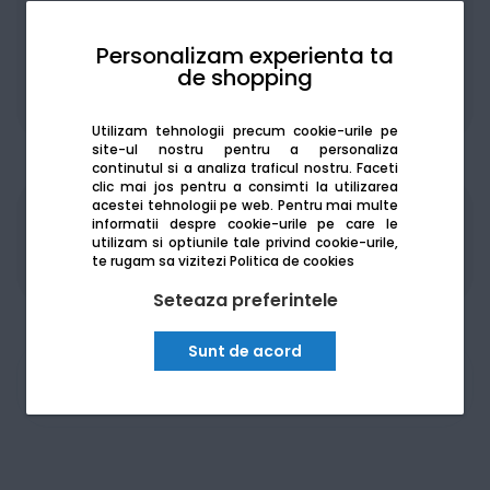
Personalizam experienta ta
de shopping
De la:
152.37
Lei / lună
Vezi detalii
Utilizam tehnologii precum cookie-urile pe
site-ul nostru pentru a personaliza
continutul si a analiza traficul nostru. Faceti
clic mai jos pentru a consimti la utilizarea
acestei tehnologii pe web.
Pentru mai multe
Produsele sunt disponibile pe platforma de
informatii despre cookie-urile pe care le
utilizam si optiunile tale privind cookie-urile,
achizitii publice
SEAP/SICAP
te rugam sa vizitezi
Politica de cookies
Seteaza preferintele
Sunt de acord
Am nevoie de ajutor