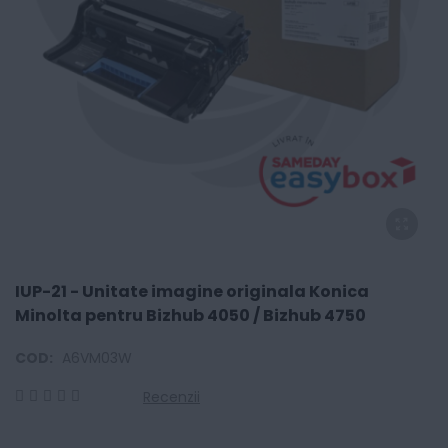
IUP-21 - Unitate imagine originala Konica
Minolta pentru Bizhub 4050 / Bizhub 4750
COD:
A6VM03W
Recenzii
0
100
% of