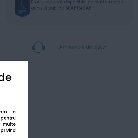
Produsele sunt disponibile pe platforma de
achizitii publice
SEAP/SICAP
Am nevoie de ajutor
 de
entru a
s pentru
 multe
 privind