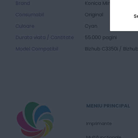
Brand
Konica Minolta
Consumabil
Original
S
Culoare
Cyan
Durata viata / Cantitate
55.000 pagini
Model Compatibil
Bizhub C3350i / Bizhu
MENIU PRINCIPAL
Imprimante
Multifunctionale