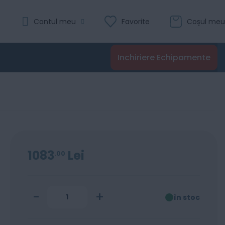
Evaluare:
Contul meu
Favorite
Coșul meu
0
100
% of
Recenzii
Inchiriere Echipamente
Adaugă în coș
1083
Lei
00
-
+
în stoc