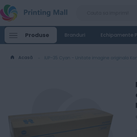
IUP-35 Cyan - Unitate imagine originala 
Produse
Branduri
Echipamente P
1083
Lei
00
Acasă
IUP-35 Cyan - Unitate imagine originala Ko