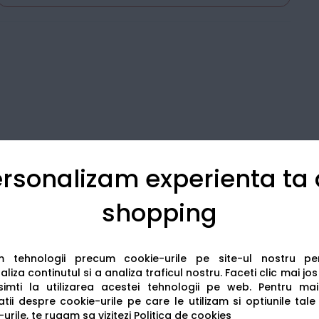
rsonalizam experienta ta
shopping
Detalii tehnice
Recenzii
am tehnologii precum cookie-urile pe site-ul nostru p
liza continutul si a analiza traficul nostru. Faceti clic mai jo
imti la utilizarea acestei tehnologii pe web.
Pentru mai
tii despre cookie-urile pe care le utilizam si optiunile tale
urile, te rugam sa vizitezi
Politica de cookies