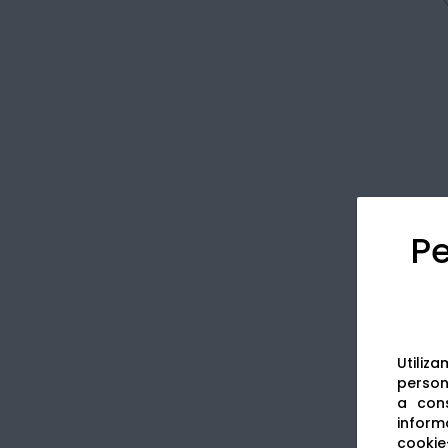
Pe
Utiliz
persona
a cons
informa
cookie-