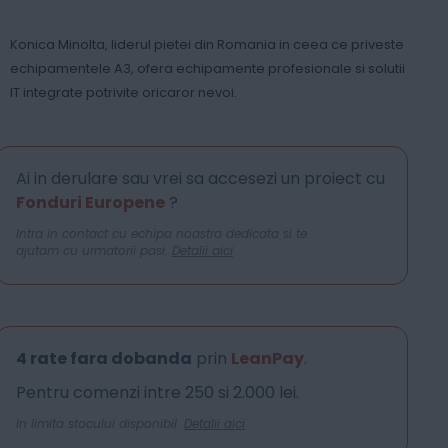
Konica Minolta, liderul pietei din Romania in ceea ce priveste
echipamentele A3, ofera echipamente profesionale si solutii
IT integrate potrivite oricaror nevoi.
Ai in derulare sau vrei sa accesezi un proiect cu
Fonduri Europene
?
Intra in contact cu echipa noastra dedicata si te
ajutam cu urmatorii pasi.
Detalii aici
4 rate fara dobanda
prin
LeanPay
.
Pentru comenzi intre 250 si 2.000 lei.
In limita stocului disponibil.
Detalii aici