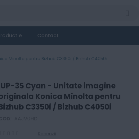
Konica Minolta pentru Bizhub C3350i / Bizhub C4050i
roductie
Contact
nica Minolta pentru Bizhub C3350i / Bizhub C4050i
IUP-35 Cyan - Unitate imagine
originala Konica Minolta pentru
Bizhub C3350i / Bizhub C4050i
COD:
AAJV0HD
Recenzii
0
100
% of