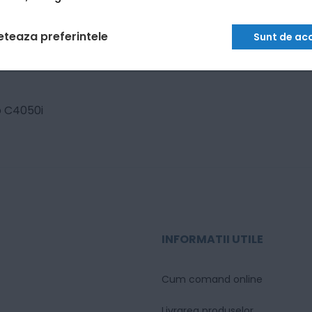
eteaza preferintele
Sunt de ac
b C4050i
INFORMATII UTILE
Cum comand online
Livrarea produselor