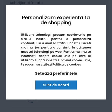
Achiziționat în rate
Personalizam experienta ta
de shopping
De la:
416.84
Lei / lună
Vezi detalii
Utilizam tehnologii precum cookie-urile pe
site-ul nostru pentru a personaliza
continutul si a analiza traficul nostru. Faceti
clic mai jos pentru a consimti la utilizarea
acestei tehnologii pe web.
Pentru mai multe
informatii despre cookie-urile pe care le
utilizam si optiunile tale privind cookie-urile,
Produsele sunt disponibile pe platforma de
te rugam sa vizitezi
Politica de cookies
achizitii publice
SEAP/SICAP
Seteaza preferintele
Sunt de acord
Am nevoie de ajutor