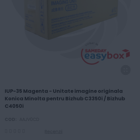
IUP-35 Magenta - Unitate imagine originala
Konica Minolta pentru Bizhub C3350i / Bizhub
C4050i
COD:
AAJV0CD
Recenzii
0
100
% of