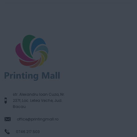
str. Alexandru Ioan Cuza, Nr.
237f, Loc. Letea Veche, Jud.
Bacau
office@printingmall.ro
0746.217.503