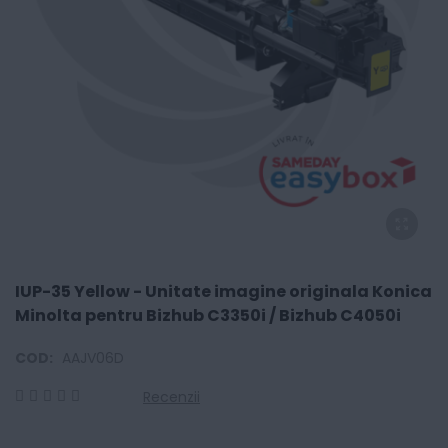
IUP-35 Yellow - Unitate imagine originala Konica
Minolta pentru Bizhub C3350i / Bizhub C4050i
COD:
AAJV06D
Recenzii
0
100
% of