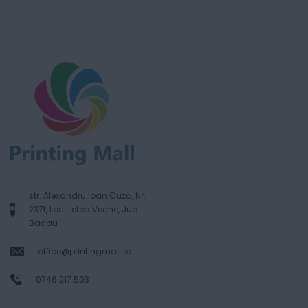
str. Alexandru Ioan Cuza, Nr.
237f, Loc. Letea Veche, Jud.
Bacau
office@printingmall.ro
0746.217.503