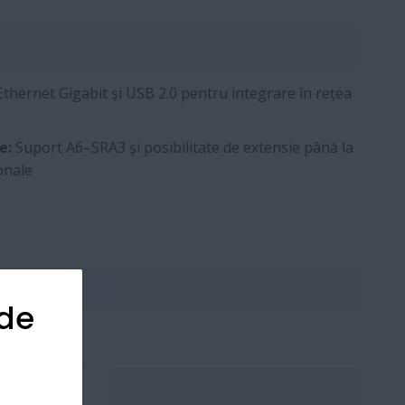
thernet Gigabit și USB 2.0 pentru integrare în rețea
e:
Suport A6–SRA3 și posibilitate de extensie până la
ionale
 de