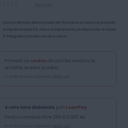
Recenzii
0
100
% of
Konica Minolta, liderul pietei din Romania in ceea ce priveste
echipamentele A3, ofera echipamente profesionale si solutii
IT integrate potrivite oricaror nevoi.
Primesti un
cadou
din partea noastra la
achizitia acestui produs!
In limita stocului disponibil.
Detalii aici
4 rate fara dobanda
prin
LeanPay
.
Pentru comenzi intre 250 si 2.000 lei.
In limita stocului disponibil.
Detalii aici