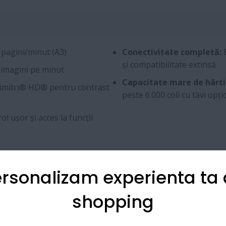
 pagini/minut (A3)
Conectivitate completă:
E
și compatibilitate extinsă
 imagini pe minut
Capacitate mare de hârti
imitri® HD® pentru contrast
peste 6.000 coli cu tăvi opț
ol ușor și acces la funcții
rsonalizam experienta ta
Laser monocrom cu toner Simitri® HD®
shopping
Până la 45 ppm (A4) / 22 ppm (A3)