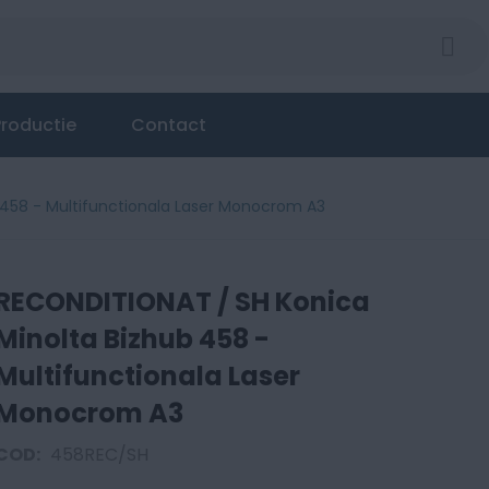
ub 458 - Multifunctionala Laser Monocrom A3
roductie
Contact
 458 - Multifunctionala Laser Monocrom A3
RECONDITIONAT / SH Konica
Minolta Bizhub 458 -
Multifunctionala Laser
Monocrom A3
COD:
458REC/SH