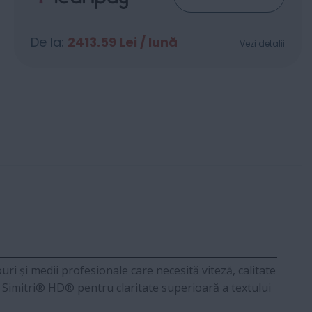
De la:
2413.59
Lei / lună
Vezi detalii
 și medii profesionale care necesită viteză, calitate
r Simitri® HD® pentru claritate superioară a textului