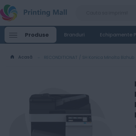
RECONDITIONAT / SH Konica Minolta Bizh
Produse
Branduri
Echipamente P
8449
6499
Lei
00
00
Acasă
RECONDITIONAT / SH Konica Minolta Bizhub