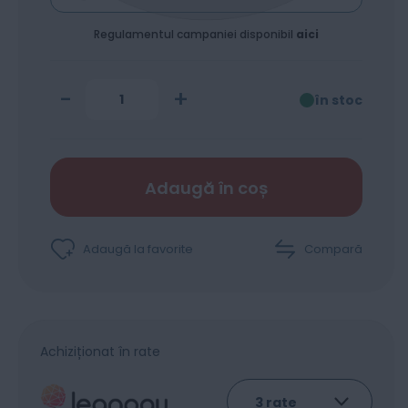
Incarcare Telefon
Regulamentul campaniei disponibil
aici
-
+
în stoc
Adaugă în coș
Adaugă la favorite
Compară
Achiziționat în rate