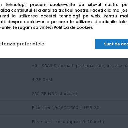
am tehnologii precum cookie-urile pe site-ul nostru p
1,200 × 1,200 dpi
liza continutul si a analiza traficul nostru. Faceti clic mai jo
imti la utilizarea acestei tehnologii pe web.
Pentru mai
tii despre cookie-urile pe care le utilizam si optiunile tale
Imprimare, copiere, scanare
urile, te rugam sa vizitezi
Politica de cookies
Scanare duplex până la 160 ipm; scanare către
eteaza preferintele
Sunt de ac
Standard 1.150 coli; extensibilă până la 6.650 co
A6 – SRA3 & formate personalizate, inclusiv 
4 GB RAM
250 GB HDD standard
Ethernet 10/100/1000 și USB 2.0
Ecran tactil color (aprox. 9–10 inch)