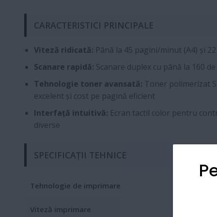
CARACTERISTICI PRINCIPALE
Viteză ridicată:
Până la 45 pagini/minut (A4) și 22
Scanare rapidă:
Scanare duplex cu până la 160 de
Tehnologie toner avansată:
Toner polimerizat S
excelent și cost pe pagină eficient
Interfață intuitivă:
Ecran tactil color pentru contr
diverse
SPECIFICAȚII TEHNICE
Pe
Tehnologie de imprimare
Viteză imprimare