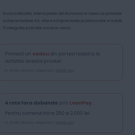
Konica Minolta, liderul pietei din Romania in ceea ce priveste
echipamentele A3, ofera echipamente profesionale si solutii
IT integrate potrivite oricaror nevoi.
Primesti un
cadou
din partea noastra la
achizitia acestui produs!
In limita stocului disponibil.
Detalii aici
4 rate fara dobanda
prin
LeanPay
.
Pentru comenzi intre 250 si 2.000 lei.
In limita stocului disponibil.
Detalii aici