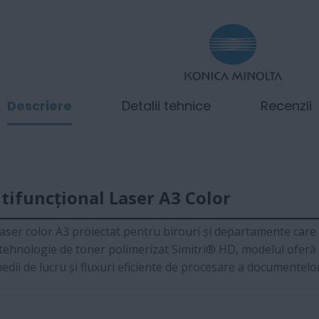
Descriere
Detalii tehnice
Recenzii
tifuncțional Laser A3 Color
laser color A3 proiectat pentru birouri și departamente car
nd tehnologie de toner polimerizat Simitri® HD, modelul ofer
edii de lucru și fluxuri eficiente de procesare a documentelor