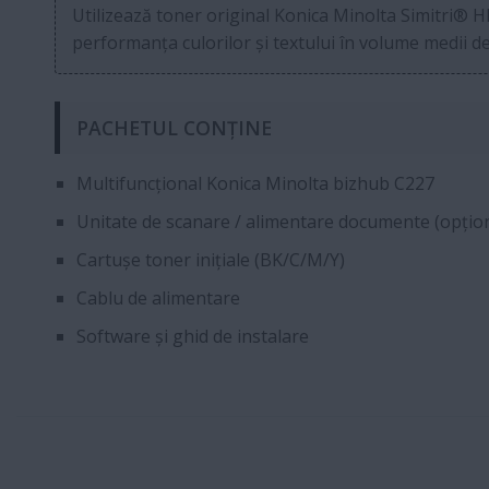
Utilizează toner original Konica Minolta Simitri® 
performanța culorilor și textului în volume medii de
PACHETUL CONȚINE
Multifuncțional Konica Minolta bizhub C227
Unitate de scanare / alimentare documente (opțio
Cartușe toner inițiale (BK/C/M/Y)
Cablu de alimentare
Software și ghid de instalare