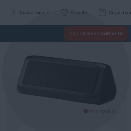
Contul meu
Favorite
Coșul meu
Inchiriere Echipamente
3898
2999
Lei
00
00
Stoc epuizat