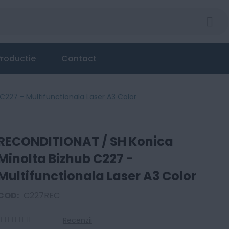
roductie
Contact
C227 - Multifunctionala Laser A3 Color
RECONDITIONAT / SH Konica
Minolta Bizhub C227 -
Multifunctionala Laser A3 Color
COD:
C227REC
Recenzii
0
100
% of