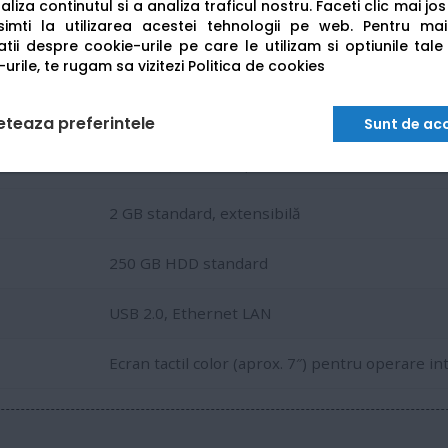
liza continutul si a analiza traficul nostru. Faceti clic mai jo
Imprimare, copiere, scanare și fax (opțional)
imti la utilizarea acestei tehnologii pe web.
Pentru mai
tii despre cookie-urile pe care le utilizam si optiunile tale
Scanare color și alb‑negru până la 600 × 600 dp
urile, te rugam sa vizitezi
Politica de cookies
Standard aproximativ 1.100 coli, extensibil până 
eteaza preferintele
Sunt de ac
A6 – A3 și formate personalizate incl. bannere
2 GB standard, extensibilă
250 GB HDD standard
USB 2.0, Ethernet LAN
Ecran tactil color (aprox. 7″) pentru operare int