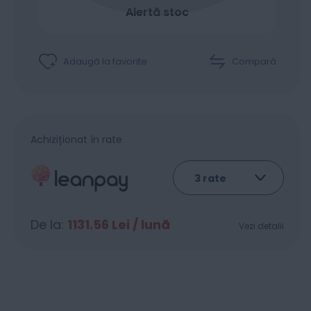
Alertă stoc
Adaugă la favorite
Compară
Achiziționat în rate
De la:
1131.56
Lei / lună
Vezi detalii