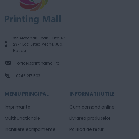
str. Alexandru Ioan Cuza, Nr.
237f, Loc. Letea Veche, Jud.
Bacau
office@printingmall.ro
0746.217.503
MENIU PRINCIPAL
INFORMATII UTILE
Imprimante
Cum comand online
Multifunctionale
Livrarea produselor
Inchiriere echipamente
Politica de retur