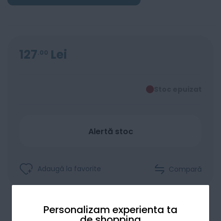
127
Lei
00
Stoc epuizat
Alertă stoc
Adaugă la favorite
Compară
Personalizam experienta ta
de shopping