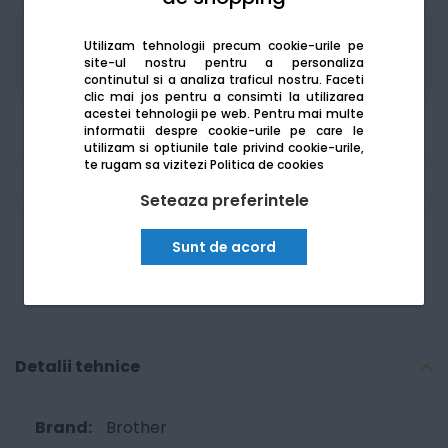
Produsele sunt disponibile pe platforma de
Utilizam tehnologii precum cookie-urile pe
achizitii publice
SEAP/SICAP
site-ul nostru pentru a personaliza
continutul si a analiza traficul nostru. Faceti
clic mai jos pentru a consimti la utilizarea
acestei tehnologii pe web.
Pentru mai multe
informatii despre cookie-urile pe care le
utilizam si optiunile tale privind cookie-urile,
te rugam sa vizitezi
Politica de cookies
Am nevoie de ajutor
Seteaza preferintele
Sunt de acord
Detalii tehnice
Brother