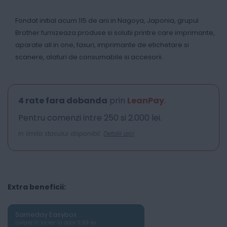
Fondat initial acum 115 de ani in Nagoya, Japonia, grupul
Brother furnizeaza produse si solutii printre care imprimante,
aparate all in one, faxuri, imprimante de etichetare si
scanere, alaturi de consumabile si accesorii.
4 rate fara dobanda
prin
LeanPay
.
Pentru comenzi intre 250 si 2.000 lei.
In limita stocului disponibil.
Detalii aici
Extra beneficii:
Sameday Easybox
Livrare în locker la doar 11.99 lei