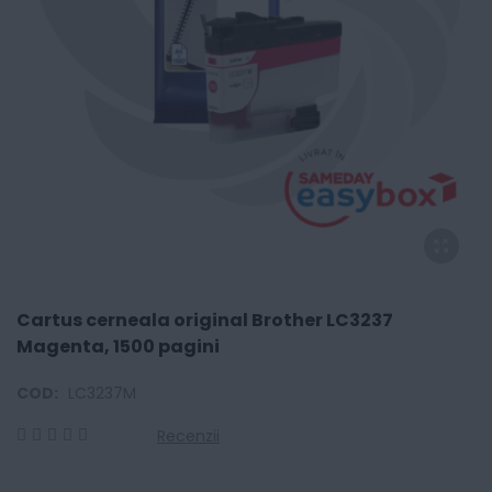
Cartus cerneala original Brother LC3237
Magenta, 1500 pagini
COD:
LC3237M
Recenzii
0
100
% of